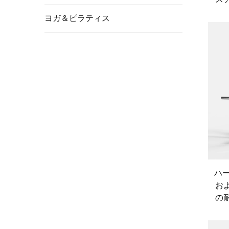
ヨガ＆ピラティス
ハ
お
の