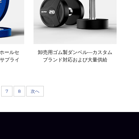
 ホールセ
卸売用ゴム製ダンベル―カスタム
サプライ
ブランド対応および大量供給
7
8
次へ