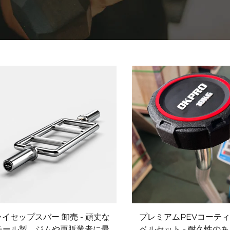
イセップスバー 卸売 - 頑丈な
プレミアムPEVコーテ
チール製、ジムや再販業者に最
ベルセット - 耐久性の