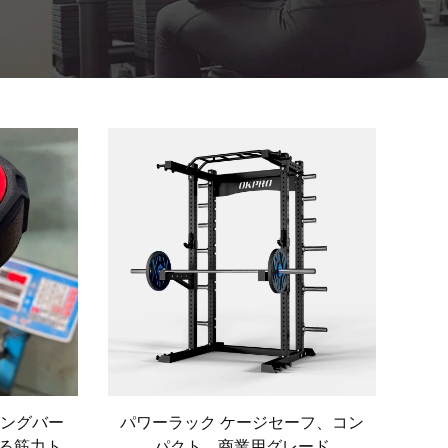
ィングバー
パワーラック ケージセーフ、コン
ある筋力ト
パクト、商業用グレード