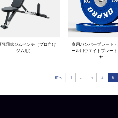
用可調式ジムベンチ（プロ向け
商用バンパープレート -
ジム用）
ール用ウエイトプレート
ヤー
...
前へ
1
4
5
6