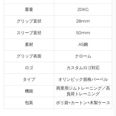
重量
20KG
グリップ直径
28mm
スリーブ直径
50mm
素材
A5鋼
グリップ表面
クローム
ロゴ
カスタムロゴ対応
タイプ
オリンピック規格バーベル
商業用ジムトレーニング／高
機能
負荷トレーニング
包装
ポリ袋+カートン+木製ケース