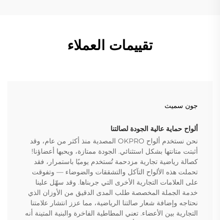
تقييمات العملاء
جون سميث
ألواح حماية عالية الجودة لصالتنا
نحن نستخدم ألواح OKPRO المصدية منذ أكثر من عام، وقد
أثبتت متانتها بشكل استثنائي. الجودة ممتازة، ويحبها أعضاؤنا!
كصالة رياضية تجارية مزدحمة تُستخدم يوميًا باستمرار، فقد
تحملت هذه الألواح التآكل والتشققات والضوضاء — وتفوقت
على العلامات التجارية الأخرى التي جربناها. وقد سهّل علينا
خدمة الجملة المخصصة طلب المدى الدقيق من الأوزان الذي
نحتاجه وإضافة شعار صالتنا الرياضية، مما عزز انتشار علامتنا
التجارية بين الأعضاء. تعني المطاطية الفاخرة والبنية المتينة أنه