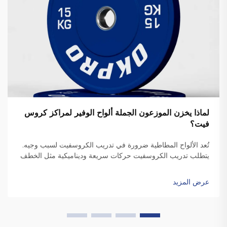
لماذا يخزن الموزعون الجملة ألواح الوفير لمراكز كروس
فيت؟
تُعد الألواح المطاطية ضرورة في تدريب الكروسفيت لسبب وجيه.
يتطلب تدريب الكروسفيت حركات سريعة وديناميكية مثل الخطف
والتنظيف، والتي تتضمن إسقاط الألواح. وعلى عكس الألواح
القياسية، فإن الألواح المطاطية عالية الجودة تكون متينة بدرجة
عرض المزيد
كافية ل...