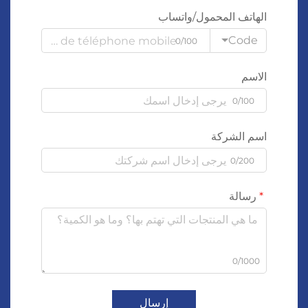
الهاتف المحمول/واتساب
Code
0/100
الاسم
0/100
اسم الشركة
0/200
رسالة
0/1000
إرسال