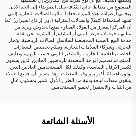
ويمكنها التكيّف مع أي نوع تقريبًا من التمارين. إن تصميمها
المصنوع من مطاط عالي الكثافة يقلل الضوضاء إلى الحد الأدنى
ويحمي أرضياتك. هذه الميزة تجعلها مثالية للصالات التجارية (التي
تشهد استخدامًا كثيفًا) والصالات المنزلية (دون إزعاج الجيران). كما
أن المركز المعزز من الفولاذ المقاوم يمنع الخدوش ويزيد من
متانتها، حيث لا تتعرض للبلى أو التشقق أو التشوه. نحن نقدم
خدمة البيع بالجملة المخصصة لسلاسل الصالات الرياضية، وتجار
التجزئة، وشركاء العلامات التجارية. ونقدّم تخصيص الشعارات
الخاصة بالعلامة التجارية، والتشفير اللوني حسب الوزن، وتغليف
المنتج. تم تصميم ألواحنا المصدية للرياضيين الجادين الذين يسعون
لكسر الأرقام القياسية، وكذلك لكل المستخدمين العاديين الذين
يولون اهتمامًا أكبر بموثوقية المعدات. وهذا يضمن أن جميع العملاء
يتلقون معدات لياقة بدنية من الطراز الأول، تتميز بمستوى عالٍ
من الثبات والاستقرار لجميع المستخدمين.
الأسئلة الشائعة