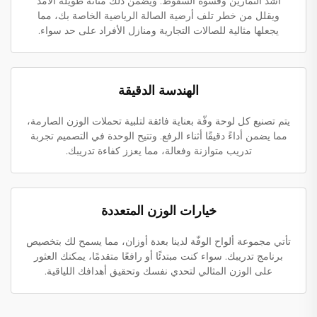
أشد التمارين وقسوة السقوط. ويضمن ذلك متانة طويلة الأمد
ويقلل من خطر تلف أرضية الصالة الرياضية الخاصة بك، مما
يجعلها مثالية للصالات التجارية ومنازل الأفراد على حد سواء.
الهندسة الدقيقة
يتم تصنيع كل لوحة وفّة بعناية فائقة لتلبية تحملات الوزن الصارمة،
مما يضمن أداءً دقيقًا أثناء الرفع. وتتيح الوحدة في التصميم تجربة
تدريب متوازنة وفعالة، مما يعزز كفاءة تدريبك.
خيارات الوزن المتعددة
تأتي مجموعة ألواح الوفّة لدينا بعدة أوزان، مما يسمح لك بتخصيص
برنامج تدريبك. سواء كنت مبتدئًا أو رافعًا متقدمًا، يمكنك العثور
على الوزن المثالي لتحدي نفسك وتحقيق أهدافك اللياقية.