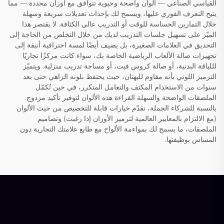
القياسي الصناعي — ألوان واضحة وحيوية تتوافق مع أوزان محددة — مما
يتيح التعرف الفوري عليها، ويسمح لك بإحداث تعديلات سريعة وسهلة
خلال التمارين الحساسة للوقت أو التدريب عالي الكثافة. لا يقتصر هذا
الميّز على تسهيل جلسات التدريب لديك من خلال التخلص من الحاجة إلى
التحديق في العلامات الصغيرة، بل يضيف أيضًا لمسة احترافية أنيقة إلى
تجهيزات صالة الألعاب الرياضية الخاصة بك، سواء كانت مركزًا تجاريًا
لللياقة البدنية، أو صالة كروس فيت، أو مساحة تدريب منزلية. ويتميّز
الترميز اللوني بأنه مقاوم للبهتان، حيث يحتفظ بلونه الزاهي حتى بعد
سنوات من الاستخدام المكثف والتعامل المتكرر، في حين تُكمّل
الملصقات الواضحة والسهلة القراءة هذه الألوان لتوفير تأكيد مزدوج.
بالنسبة للشركاء الجملة، نقدّم خيارات قابلة للتخصيص من حيث الألوان
(مع الالتزام بالمعايير العالمية لترميز الأوزان إذا رغبت) وتصاميم
الملصقات، ما يسمح لك بمواءمة الألواح مع طابع علامتك التجارية دون
المساس بوظيفتها.