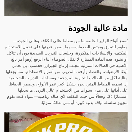
مادة عالية الجودة
تُصنع ألواح الوفير الخاصة بنا من مطاط عالي الكثافة وعالي الجودة—
مقاوم للتمزق ويمتص الصدمات—مما يضمن قدرتها على تحمل الاستخدام
المكثف، والانسلاخات المتكررة، وجلسات التدريب الشديدة دون أن تتآكل
أو تشوه. هذه المادة الممتازة لا تقلل الضوضاء أثناء الرفع (وهو أمر بالغ
الأهمية في الصالات المنزلية لتجنب إزعاج الجيران) فحسب، بل تحمي
أيضًا الأرضيات، والعصا، وأرفف التدريب من أضرار الاصطدام، مما يجعلها
مثالية لكل من الصالات التجارية المزدحمة ومساحات التدريب الشخصية.
إن تصميم المطاط المتين يعزز بشكل كبير عمر الألواح، ويضمن الحفاظ
على أدائها على مدى سنوات من الاستخدام عالي التردد، ما يجعلها
استثمارًا ذكيًا وفعالًا من حيث التكلفة لأي صالة رياضية—سواء كنت تقوم
بتجهيز سلسلة لياقة بدنية كبيرة أو تبني نظامًا منزليًا.