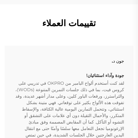
تقييمات العملاء
جون د.
جودة وآداء استثنائيان!
لقد كنت أستخدم ألواح البامبر من OKPRO في تدريبي على
كروس فيت، بما في ذلك جلسات التمرين المتنوعة (WODs)،
والثراسترز، ورفعات الباور كلين، وعلى مدار أشهر عديدة، وقد
تفوقت هذه الألواح بكثير على توقعاتي. فهي متينة بشكل
استثنائي، وتتحمل التمارين اليومية عالية الكثافة، والإسقاط
المتكرر، والأحمال الثقيلة دون أي علامات على التشقق أو
التشوه أو التآكل. كما أن المقابض المصممة وفق مبادئ
الإرغونوميا تجعل التعامل معها سلسًا وآمنًا حتى مع انتقال
اليدين العارجتين خلال الجلسات الشديدة، في حين تمتص