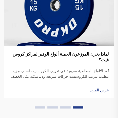
لماذا يخزن الموزعون الجملة ألواح الوفير لمراكز كروس
فيت؟
تُعد الألواح المطاطية ضرورة في تدريب الكروسفيت لسبب وجيه.
يتطلب تدريب الكروسفيت حركات سريعة وديناميكية مثل الخطف
والتنظيف، والتي تتضمن إسقاط الألواح. وعلى عكس الألواح
القياسية، فإن الألواح المطاطية عالية الجودة تكون متينة بدرجة
عرض المزيد
كافية ل...