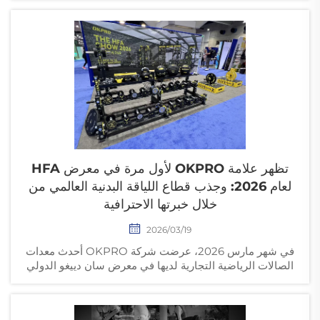
كاملاً من خلال تحسين سلسلة توريد الإنتاج لدينا، وتقليص فترات
التسليم، وتقديم خدمات مخصصة لحل شكاوى العملاء. انقر هنا
لتعرف كيف تُعزِّز OKPRO عملك في مجال اللياقة البدنية عبر
قدرات تصنيع متفوِّقة.
تظهر علامة OKPRO لأول مرة في معرض HFA
لعام 2026: وجذب قطاع اللياقة البدنية العالمي من
خلال خبرتها الاحترافية
2026/03/19
في شهر مارس 2026، عرضت شركة OKPRO أحدث معدات
الصالات الرياضية التجارية لديها في معرض سان دييغو الدولي
لللياقة البدنية 2026، والذي شمل الدمبلز، وأقراص الأوزان،
والكِتل المعدنية (الكيتل بيلز). واجتذب المعرض عدداً كبيراً من
موزِّعي معدات الصالات الرياضية والصالات الرياضية التجارية،