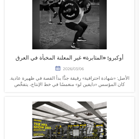
ما عزَّز أكثر من وجود العلامة التجارية OKPRO في السوق
الدولية.
أوكبرو: «المثابرة» غير المعلنة المخبأة في العرق
2026/03/06
الأصل: «شهادة احترافية» رقيقة جدًّا بدأ القصة في ظهيرة عادية.
كان المؤسس «دايفين لو» منغمسًا في خط الإنتاج، يتفحَّص
التفاصيل بدقةٍ شديدةٍ و...