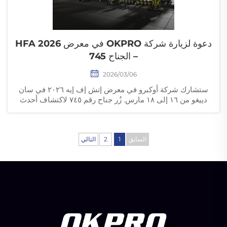
دعوة لزيارة شركة OKPRO في معرض HFA 2026
– الجناح 745
2026/03/06
ستشارك شركة أوكبرو في معرض إتش إف إيه ٢٠٢٦ في سان
دييغو من ١٦ إلى ١٨ مارس. زُر جناح رقم ٧٤٥ لاكتشاف أحدث
معدات الصالات الرياضية التجارية وحلول التدريب القوي لدينا.
السابق
1
2
التالي