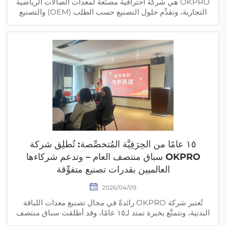
OKPRO هي شركة احترافية مصنِّعة لمعدات الصالات الرياضية
التجارية، وتقدِّم حلول التصنيع حسب الطلب (OEM) والتصنيع
حسب التصميم الخاص بالعميل (ODM)، وكذلك التوريد بالجملة
والإنتاج الموثوق به للعلامات التجارية العالمية في مجال اللياقة
البدنية والموزعين.
١٥ عامًا من الحِرَفِيَّة المُتخصِّصة: تُطلِق شركة
OKPRO سباق منتصف العام – وتدعم شركاءها
العالميين بقدرات تصنيع متفوِّقة
2026/04/09
تُعتبر شركة OKPRO رائدةً في مجال تصنيع معدات اللياقة
البدنية، وتتمتَّع بخبرة تمتد لـ١٥ عامًا، وقد أطلقت سباق منتصف
العام لعام ٢٠٢٦. ونحن ندعم نمو أعمال عملائنا حول العالم دعمًا