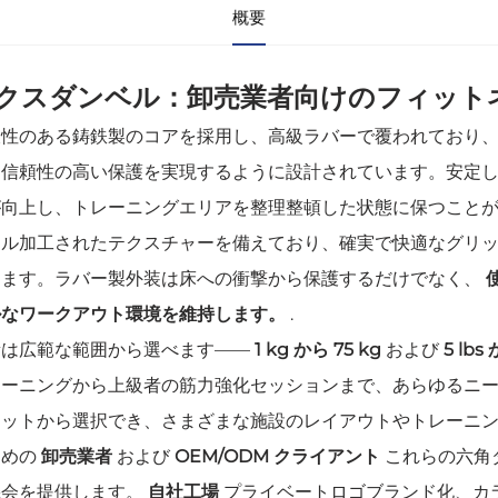
概要
クスダンベル：卸売業者向けのフィット
久性のある鋳鉄製のコアを採用し、高級ラバーで覆われており
と信頼性の高い保護を実現するように設計されています。安定
が向上し、トレーニングエリアを整理整頓した状態に保つこと
ール加工されたテクスチャーを備えており、確実で快適なグリ
します。ラバー製外装は床への衝撃から保護するだけでなく、
ルなワークアウト環境を維持します。
.
量は広範な範囲から選べます――
1 kg から 75 kg
および
5 lbs
レーニングから上級者の筋力強化セッションまで、あらゆるニ
セットから選択でき、さまざまな施設のレイアウトやトレーニ
ための
卸売業者
および
OEM/ODM クライアント
これらの六角
機会を提供します。
自社工場
プライベートロゴブランド化、カ