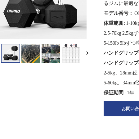
るジムに最適な
モデル番号：
O
体重範囲:
1-10
2.5-70kg 2.5
5-150lb 5lbず
ハンドグリッ
ハンドグリッ
2-5kg、28mm径
5-60kg、34mm
保証期間
: 1年
お問い合