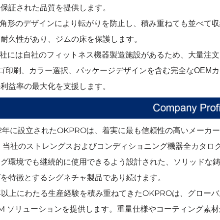
と保証された品質を提供します。
 六角形のデザインにより転がりを防止し、積み重ねても並べて
、耐久性があり、ジムの床を保護します。
 当社には自社のフィットネス機器製造施設があるため、大量注
ゴ印刷、カラー選択、パッケージデザインを含む完全なOEM
の利益率の最大化を支援します。
12年に設立されたOKPROは、着実に最も信頼性の高いメーカ
器
当社のストレングスおよびコンディショニング機器全カタロ
ング環境でも継続的に使用できるよう設計された、ソリッドな
グを特徴とするシグネチャ製品であり続けます。
年以上にわたる生産経験を積み重ねてきたOKPROは、グロー
M
ソリューションを提供します。重量仕様やコーティング素材