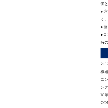
値
●
く
●
●
ロ
時
20
機
ニ
ン
10
OD