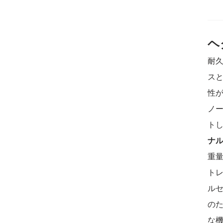
ヘ
耐
ス
性
ノ
ト
ナ
重
ト
ル
の
な