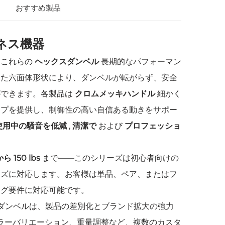
おすすめ製品
ネス機器
、これらの
ヘックスダンベル
長期的なパフォーマン
した六面体形状により、ダンベルが転がらず、安全
ができます。各製品は
クロムメッキハンドル
細かく
ップを提供し、制御性の高い自信ある動きをサポー
使用中の騒音を低減
,
清潔で
および
プロフェッショ
 から 150 lbs
まで――このシリーズは初心者向けの
ーズに対応します。お客様は単品、ペア、またはフ
ング要件に対応可能です。
ダンベルは、製品の差別化とブランド拡大の強力
ラーバリエーション、重量調整など、複数のカスタ