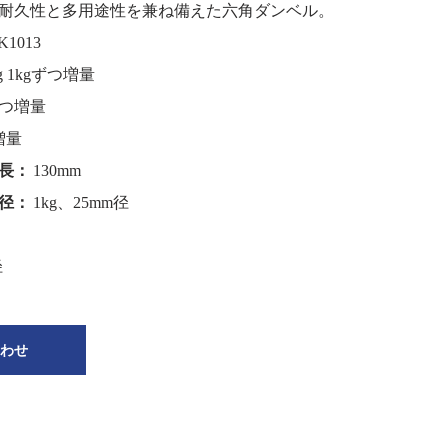
耐久性と多用途性を兼ね備えた六角ダンベル。
K1013
kg 1kgずつ増量
kgずつ増量
つ増量
プ長：
130mm
プ径：
1kg、25mm径
径
わせ