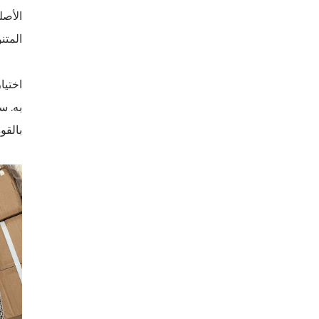
المتن
به. س
بالقوة