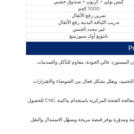
كيس بولي + كرتون + صندوق خشبي
1000 كجم
تمرين رفع الأثقال
تدريب اللياقة البدنية رفع الأثقال
غير محدد الجنس
نانتونغ أوك سبورتينغ
ن المستورد عالي الجودة، مقاوم للتآكل والصدمات
في التخميد، ويقلل بشكل فعال من الضوضاء والاهتزازات
مصنوع من قلب فولاذي صلب عالي القوة، وتتم معالجة الفتحة المركزية باستخدام ماكينة CNC للحصول
ة ومدوّرة يوفر قبضة مريحة ويسهّل الاستبدال والنقل