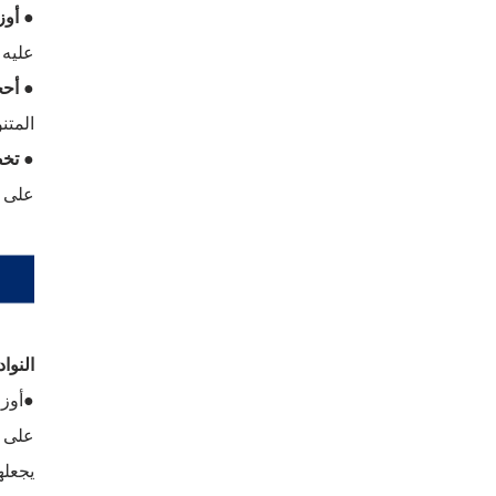
● أوز
عليه و
● أحج
المتن
● تخصيص DM
على ا
النوا
على ا
يجعلها