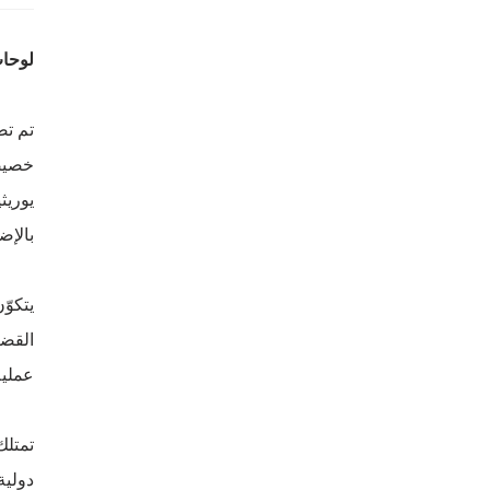
لوحات يوري
خصيصً
يوريث
بالإض
يتكوّ
القضي
عملية
دولية