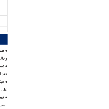
● صب 
وخالي
● تص
عند ا
● هيك
على أ
● قبض
السري