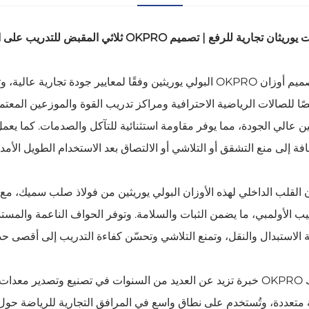
ثان تجارية للرفع | تصميم OKPRO ثلاثي المقبض للتدريب على القوة
تم تصميم أوزان OKPRO البولي يوريثين وفقًا لمعايير جودة تجا
ا للصالات الرياضية الاحترافية ومراكز تدريب القوة والموزعين المعتم
ين عالي الجودة، مما يوفر مقاومة استثنائية للتآكل والصدمات. كما يع
افة إلى منع التشقق أو التلاشي أو الالتصاق بعد الاستخدام الطويل الأمد.
ن القلب الداخلي لهذه الأوزان البولي يوريثين من فولاذ صلب سميك،
ب الأولمبي، ما يضمن الثبات والسلامة. وتوفر الحواف الناعمة والمستدير
 الاستبدال والنقل، وتمنع التلاشي وتحسّن كفاءة التدريب إلى أقصى حد
تمتلك OKPRO خبرة تزيد عن العديد من السنوات في تصنيع وتصدير مع
 متعددة، وتُستخدم على نطاق واسع في المرافق التجارية للرياضة حول