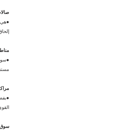
صالا
●هي م
إلحاق
مناطق
●سواء
مستقر
مراكز
●بفضل
القوي
سوق توزي