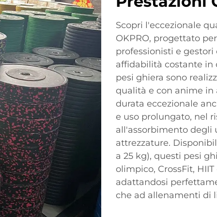
Prestazioni 
Scopri l'eccezionale qua
OKPRO, progettato per a
professionisti e gestor
affidabilità costante in
pesi ghiera sono realiz
qualità e con anime in 
durata eccezionale anc
e uso prolungato, nel ri
all'assorbimento degli 
attrezzature. Disponibi
a 25 kg), questi pesi gh
olimpico, CrossFit, HIIT
adattandosi perfettame
che ad allenamenti di li