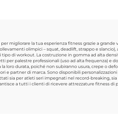
Attrezzature per
OEM/ODM
estre - Vendita
All'ingrosso
r migliorare la tua esperienza fitness grazie a grande ve
ollevamenti olimpici – squat, deadlift, strappo e slancio),
asi tipo di workout. La costruzione in gomma ad alta dens
tti per palestre professionali (uso ad alta frequenza) e do
a la loro durata, poiché non subiranno usura, crepe o defo
ori e partner di marca. Sono disponibili personalizzazioni
tati sia per atleti seri impegnati nel record-breaking, sia
arantisce a tutti i clienti di ricevere attrezzature fitness di