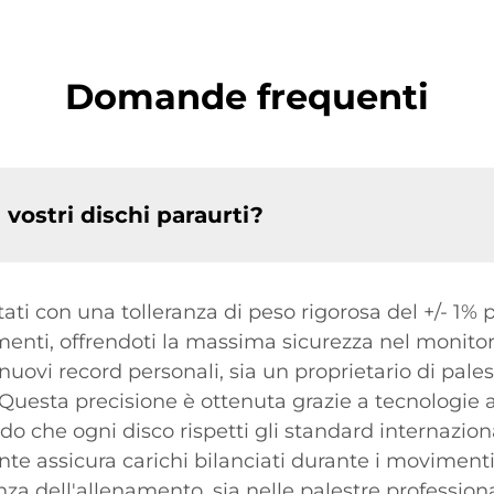
Domande frequenti
 vostri dischi paraurti?
ttati con una tolleranza di peso rigorosa del +/- 1%
menti, offrendoti la massima sicurezza nel monitor
i nuovi record personali, sia un proprietario di pa
Questa precisione è ottenuta grazie a tecnologie a
o che ogni disco rispetti gli standard internazional
tante assicura carichi bilanciati durante i moviment
enza dell'allenamento, sia nelle palestre profession