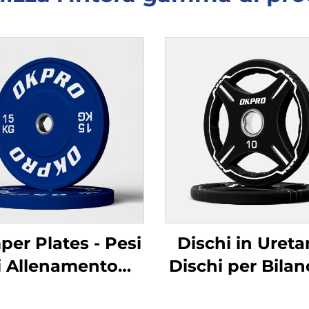
er Plates - Pesi
Dischi in Ureta
i Allenamento
Dischi per Bilan
evoli in Gomma
Personalizzabi