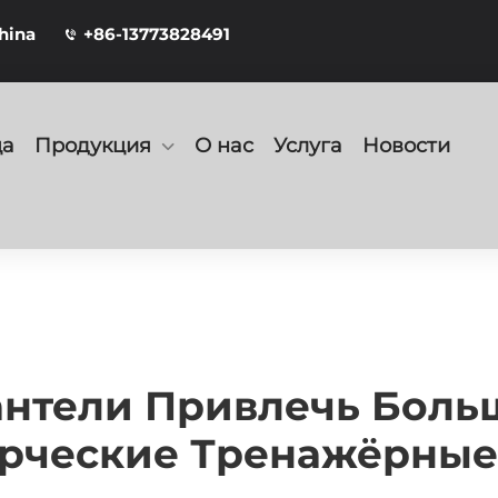
hina
+86-13773828491
ца
Продукция
О нас
Услуга
Новости
антели Привлечь Боль
рческие Тренажёрные