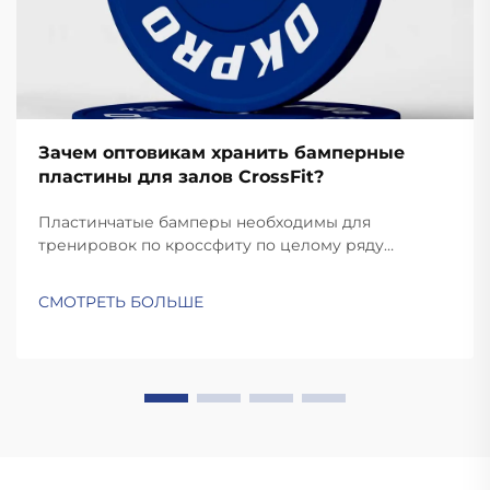
Зачем оптовикам хранить бамперные
пластины для залов CrossFit?
Пластинчатые бамперы необходимы для
тренировок по кроссфиту по целому ряду
причин. Тренировки по кроссфиту требуют
быстрых и динамичных движений, таких как
СМОТРЕТЬ БОЛЬШЕ
рывки и подъемы на грудь, при которых пластины
сбрасываются. В отличие от стандартных пластин,
качественные бамперные пластины достаточно
прочные для...