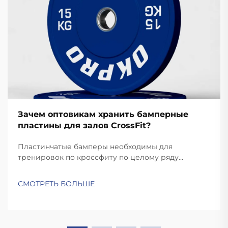
Зачем оптовикам хранить бамперные
пластины для залов CrossFit?
Пластинчатые бамперы необходимы для
тренировок по кроссфиту по целому ряду
причин. Тренировки по кроссфиту требуют
быстрых и динамичных движений, таких как
СМОТРЕТЬ БОЛЬШЕ
рывки и подъемы на грудь, при которых пластины
сбрасываются. В отличие от стандартных пластин,
качественные бамперные пластины достаточно
прочные для...