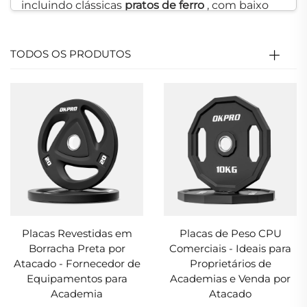
incluindo clássicas
pratos de ferro
, com baixo
ressalto
discos de Borracha
, e
Pesos de pu
.
Nossos produtos estão disponíveis em opções
TODOS OS PRODUTOS
de
kg/lb
e
escala dupla
para garantir que
diversas necessidades de treinamento sejam
atendidas. Projetadas para
academias
comerciais profissionais
e
distribuidores
Atacadistas
, nosso
placas de halteres
são
desenvolvidas para desempenho duradouro,
alta durabilidade e segurança durante
levantamentos pesados. Essas
discos de peso
Placas Revestidas em
Placas de Peso CPU
são o complemento perfeito para qualquer
Borracha Preta por
Comerciais - Ideais para
Atacado - Fornecedor de
Proprietários de
academia, oferecendo qualidade superior e
Equipamentos para
Academias e Venda por
valor para instalações de fitness de todos os
Academia
Atacado