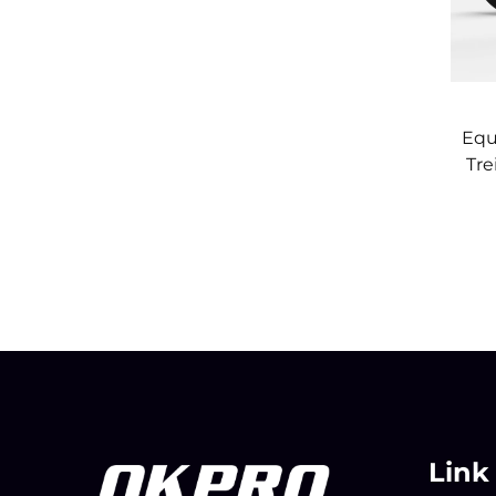
Equ
Tr
Link 