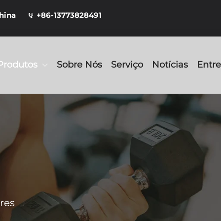
China
+86-13773828491
Produtos
Sobre Nós
Serviço
Notícias
Entr
res