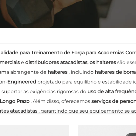
lidade para Treinamento de Força para Academias Come
merciais
e
distribuidores atacadistas, os halteres
são ess
 gama abrangente de
halteres
, incluindo
halteres de borr
ion-Engineered
projetado para equilíbrio e estabilidade
 suportar as exigências rigorosas do
uso de alta frequên
Longo Prazo
. Além disso, oferecemos
serviços de perso
ntes atacadistas
, garantindo que seu equipamento se ad