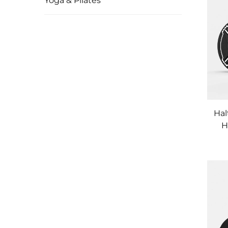
Yoga & Pilates
Hal
H