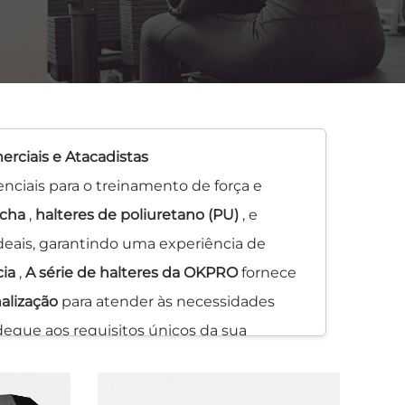
rciais e Atacadistas
enciais para o treinamento de força e
acha
,
halteres de poliuretano (PU)
, e
 ideais, garantindo uma experiência de
cia
,
A série de halteres da OKPRO
fornece
nalização
para atender às necessidades
eque aos requisitos únicos da sua