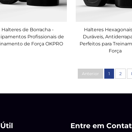
Halteres de Borracha -
Halteres Hexagonais
ipamentos Profissionais de
Duráveis, Antiderrap
einamento de Força OKPRO
Perfeitos para Treina
Força
Anterior
1
2
Útil
Entre em Conta