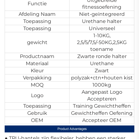
Uitgebreide
Functie
fitnessoefening
Afdeling Naam
Niet-geïntegreerd
Toepassing
Urethane halter
Toepassing
Universeel
1-10KG,
gewicht
2,5/5/7,5/-50KG,2,5KG
toename
Productnaam
Zwarte ronde halter
Materiaal
Urethane
Kleur
Zwart
Verpakking
polyzak+ctn+houten kist
MOQ
1000kg
Aangepast Logo
Logo
Accepteren
Toepassing
Training Gewichtheffen
Gebruik
Gewichtheffen Oefening
OEM
Accepteer OEM
● TPU-hantels zijn flexibeler, hebben een sterker