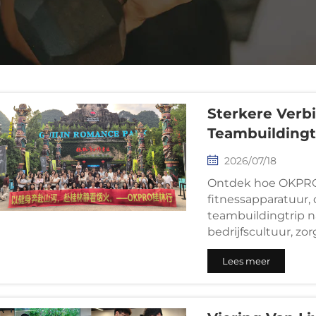
Sterkere Ver
Teambuildingt
2026/07/18
Ontdek hoe OKPRO, 
fitnessapparatuur, 
teambuildingtrip n
bedrijfscultuur, z
achter onze wereld
Lees meer