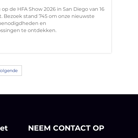
 op de HFA Show 2026 in San Diego van 16
t. Bezoek stand 745 om onze nieuwste
benodigdheden en
ossingen te ontdekken.
olgende
et
NEEM CONTACT OP