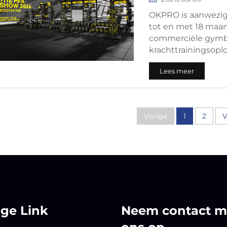
OKPRO is aanwezig
tot en met 18 maar
commerciële gym
krachttrainingsopl
Lees meer
Vorige
1
2
V
ige Link
Neem contact m