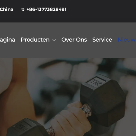
 China
+86-13773828491
pagina
Producten
Over Ons
Service
Nieuw