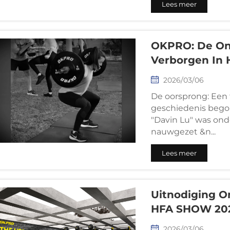
Lees meer
de internationale m
OKPRO: De On
Verborgen In 
2026/03/06
De oorsprong: Een t
geschiedenis bego
"Davin Lu" was ond
nauwgezet &n...
Lees meer
Uitnodiging 
HFA SHOW 202
2026/03/06