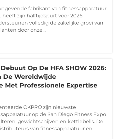
ngevende fabrikant van fitnessapparatuur
, heeft zijn halftijdspurt voor 2026
dersteunen volledig de zakelijke groei van
klanten door onze
ngsketen te optimaliseren, levertijden te
d klantenservice te bieden voor het
hten. Klik om te ontdekken hoe OKPRO uw
terkt met superieure productiecapaciteiten.
Debuut Op De HFA SHOW 2026:
n De Wereldwijde
e Met Professionele Expertise
senteerde OKPRO zijn nieuwste
sapparatuur op de San Diego Fitness Expo
lteren, gewichtschijven en kettlebells. De
distributeurs van fitnessapparatuur en
scholen, wat de merkpositie van OKPRO op