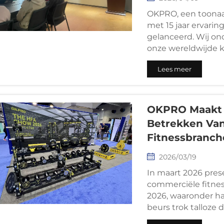
OKPRO, een toonaa
met 15 jaar ervaring
gelanceerd. Wij on
onze wereldwijde 
productievoorzieni
Lees meer
verkorten en gewij
oplossen van klac
fitnessbedrijf vers
OKPRO Maakt 
Betrekken Va
Fitnessbranch
2026/03/19
In maart 2026 pre
commerciële fitnes
2026, waaronder ha
beurs trok talloze 
commerciële sport