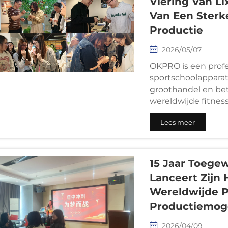
Viering Van L
Van Een Sterk
Productie
2026/05/07
OKPRO is een profe
sportschoolappara
groothandel en be
wereldwijde fitnes
Lees meer
15 Jaar Toeg
Lanceert Zijn
Wereldwijde P
Productiemog
2026/04/09