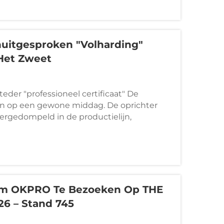
arkt verder versterkte.
uitgesproken "volharding"
Het Zweet
eder "professioneel certificaat" De
n op een gewone middag. De oprichter
ergedompeld in de productielijn,
Om OKPRO Te Bezoeken Op THE
6 – Stand 745