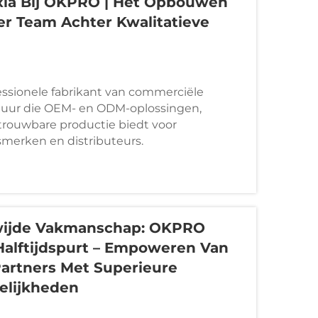
ixia Bij OKPRO | Het Opbouwen
er Team Achter Kwalitatieve
ssionele fabrikant van commerciële
tuur die OEM- en ODM-oplossingen,
trouwbare productie biedt voor
smerken en distributeurs.
ewijde Vakmanschap: OKPRO
 Halftijdspurt – Empoweren Van
artners Met Superieure
elijkheden