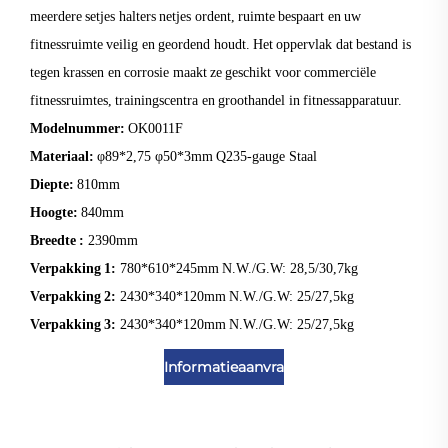
meerdere setjes halters netjes ordent, ruimte bespaart en uw
fitnessruimte veilig en geordend houdt. Het oppervlak dat bestand is
tegen krassen en corrosie maakt ze geschikt voor commerciële
fitnessruimtes, trainingscentra en groothandel in fitnessapparatuur.
Modelnummer:
OK0011F
Materiaal:
φ89*2,75 φ50*3mm Q235-gauge Staal
Diepte:
810mm
Hoogte:
840mm
Breedte :
2390mm
Verpakking 1:
780*610*245mm N.W./G.W: 28,5/30,7kg
Verpakking 2:
2430*340*120mm N.W./G.W: 25/27,5kg
Verpakking 3:
2430*340*120mm N.W./G.W: 25/27,5kg
Informatieaanvraag