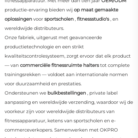
fitnessapparatuur. Met meer dan tien jaar
OEM/ODM
productie-ervaring bieden wij
op maat gemaakte
oplossingen
voor
sportscholen
,
fitnessstudio's
, en
wereldwijde distributeurs.
Onze fabriek, uitgerust met geavanceerde
productietechnologie en een strikt
kwaliteitscontrolesysteem, zorgt ervoor dat elk product
— van
commerciële fitnessruimte halters
tot complete
trainingsrekken — voldoet aan internationale normen
voor duurzaamheid en prestaties.
Ondersteunen we
bulkbestellingen
, private label
aanpassing en wereldwijde verzending, waardoor wij de
voorkeur zijn voor wereldwijde distributeurs van
fitnessapparatuur, ketens van sportscholen en e-
commerceverkopers. Samenwerken met OKPRO