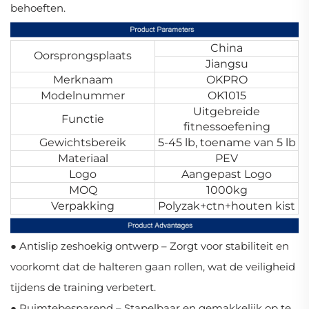
behoeften.
China
Oorsprongsplaats
Jiangsu
Merknaam
OKPRO
Modelnummer
OK1015
Uitgebreide
Functie
fitnessoefening
Gewichtsbereik
5-45 lb, toename van 5 lb
Materiaal
PEV
Logo
Aangepast Logo
MOQ
1000kg
Verpakking
Polyzak+ctn+houten kist
● Antislip zeshoekig ontwerp – Zorgt voor stabiliteit en
voorkomt dat de halteren gaan rollen, wat de veiligheid
tijdens de training verbetert.
● Ruimtebesparend – Stapelbaar en gemakkelijk op te