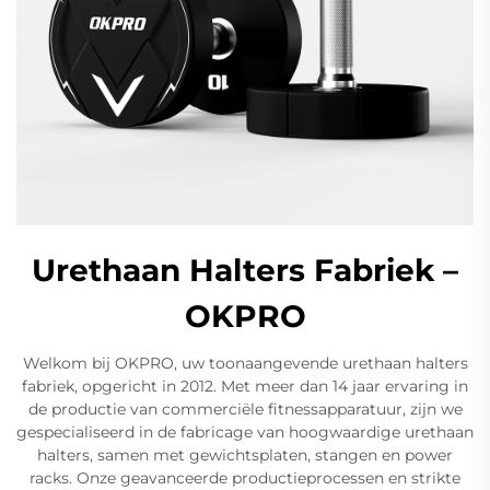
Urethaan Halters Fabriek –
OKPRO
Welkom bij OKPRO, uw toonaangevende urethaan halters
fabriek, opgericht in 2012. Met meer dan 14 jaar ervaring in
de productie van commerciële fitnessapparatuur, zijn we
gespecialiseerd in de fabricage van hoogwaardige urethaan
halters, samen met gewichtsplaten, stangen en power
racks. Onze geavanceerde productieprocessen en strikte