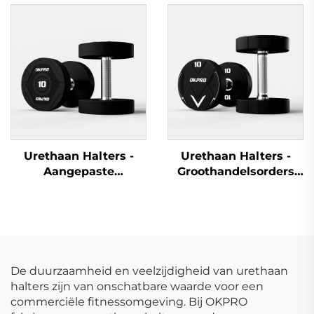
Commerciële
Commercieel Gebruik
Haltersets
Urethaan Halters -
Urethaan Halters -
Aangepaste
Groothandelsorders
Groothandelaar in
voor Fitnessclubs en
Halters voor
Studios
Fitnessruimten
De duurzaamheid en veelzijdigheid van urethaan
halters zijn van onschatbare waarde voor een
commerciële fitnessomgeving. Bij OKPRO