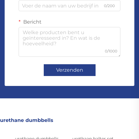
0/200
Bericht
0/1000
Verzenden
urethane dumbbells
urethane dumbbells
urethaan halter set