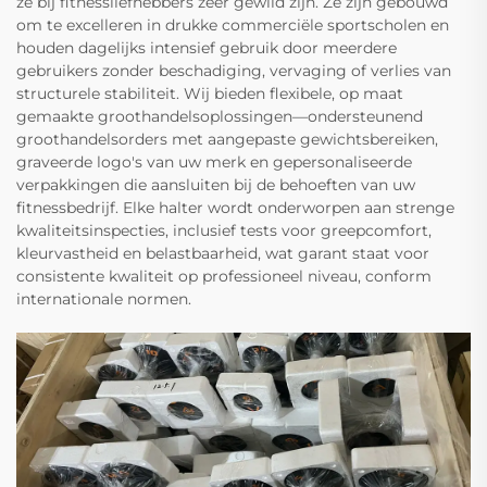
ze bij fitnessliefhebbers zeer gewild zijn. Ze zijn gebouwd
om te excelleren in drukke commerciële sportscholen en
houden dagelijks intensief gebruik door meerdere
gebruikers zonder beschadiging, vervaging of verlies van
structurele stabiliteit. Wij bieden flexibele, op maat
gemaakte groothandelsoplossingen—ondersteunend
groothandelsorders met aangepaste gewichtsbereiken,
graveerde logo's van uw merk en gepersonaliseerde
verpakkingen die aansluiten bij de behoeften van uw
fitnessbedrijf. Elke halter wordt onderworpen aan strenge
kwaliteitsinspecties, inclusief tests voor greepcomfort,
kleurvastheid en belastbaarheid, wat garant staat voor
consistente kwaliteit op professioneel niveau, conform
internationale normen.