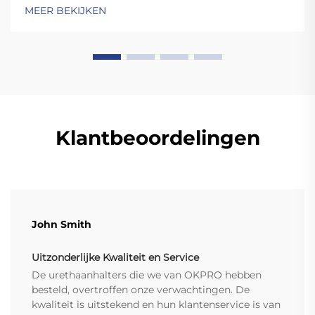
waarbij de platen worden laten vallen. In tegenstelling
MEER BEKIJKEN
tot standaardplaten zijn hoogwaardige bumperplaten
stevig genoeg voor ...
Klantbeoordelingen
John Smith
Uitzonderlijke Kwaliteit en Service
De urethaanhalters die we van OKPRO hebben
besteld, overtroffen onze verwachtingen. De
kwaliteit is uitstekend en hun klantenservice is van