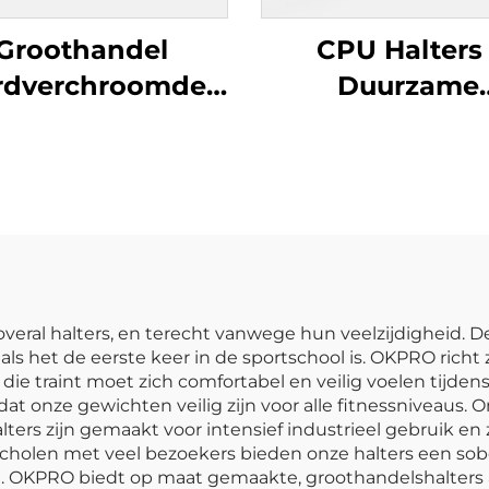
Groothandel
CPU Halters 
rdverchroomde
Duurzame
Halters -
Commerciël
Professionele
Groothandel Ha
altersets voor
Commerciële
itnessruimten
 overal halters, en terecht vanwege hun veelzijdigheid
 als het de eerste keer in de sportschool is. OKPRO richt
ie traint moet zich comfortabel en veilig voelen tijden
t onze gewichten veilig zijn voor alle fitnessniveaus. On
lters zijn gemaakt voor intensief industrieel gebruik e
scholen met veel bezoekers bieden onze halters een so
an. OKPRO biedt op maat gemaakte, groothandelshalters