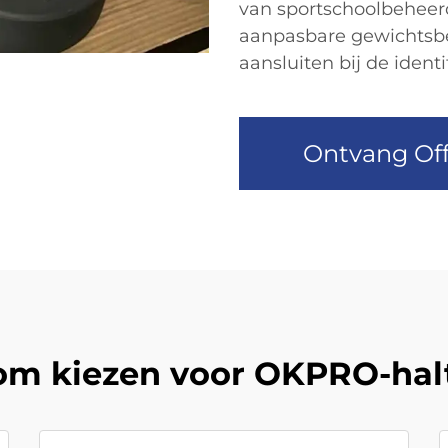
van sportschoolbeheerd
aanpasbare gewichtsbe
aansluiten bij de identit
Ontvang Off
m kiezen voor OKPRO-hal