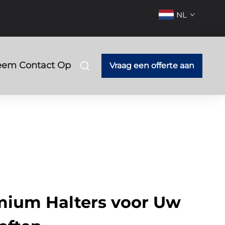
NL
em Contact Op
Vraag een offerte aan
ium Halters voor Uw