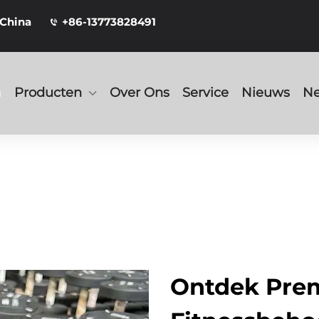
 China
+86-13773828491
a
Producten
Over Ons
Service
Nieuws
Ne
Ontdek Prem