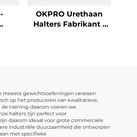
-
OKPRO Urethaan
Halters Fabrikant -
e
OEM/ODM Op Maat
lters
Gemaakte
Fitnessapparatuur
. De meeste gewichtsoefeningen vereisen
 zich op het produceren van kwalitatieve,
s de training, daarom voeren we
ze halters zijn perfect voor
n zijn daarom ideaal voor grote commerciële
bere industriële duurzaamheid die ontworpen
 aan met specifieke