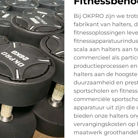
Fitnessbeho
Bij OKPRO zijn we trot
fabrikant van halters,
fitnessoplossingen leve
fitnessapparatuurindust
scala aan halters aan 
commercieel als partic
productieprocessen en 
halters aan de hoogst
duurzaamheid en presta
sportscholen en fitness
commerciële sportscho
apparatuur uit zijn die
bieden onze halters o
vervangingskosten op 
maatwerk groothandels