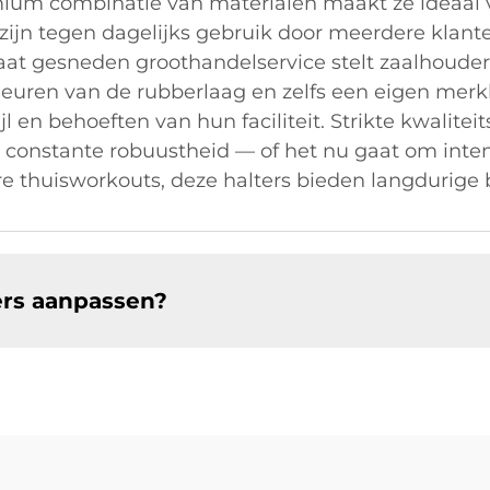
remium combinatie van materialen maakt ze ideaal
zijn tegen dagelijks gebruik door meerdere klan
aat gesneden groothandelservice stelt zaalhouders
leuren van de rubberlaag en zelfs een eigen merk
ijl en behoeften van hun faciliteit. Strikte kwaliteit
onstante robuustheid — of het nu gaat om intens
e thuisworkouts, deze halters bieden langdurige
ers aanpassen?