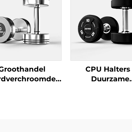
Groothandel
CPU Halters 
rdverchroomde
Duurzame
Halters -
Commerciël
Professionele
Groothandel Ha
altersets voor
Commerciële
itnessruimten