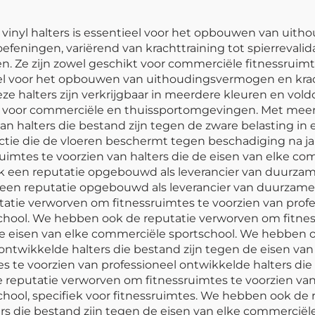
 vinyl halters is essentieel voor het opbouwen van uit
efeningen, variërend van krachttraining tot spierrevalida
. Ze zijn zowel geschikt voor commerciële fitnessruimte
ieel voor het opbouwen van uithoudingsvermogen en krac
eze halters zijn verkrijgbaar in meerdere kleuren en vo
aar voor commerciële en thuissportomgevingen. Met mee
 halters die bestand zijn tegen de zware belasting in e
ie die de vloeren beschermt tegen beschadiging na jar
uimtes te voorzien van halters die de eisen van elke c
 een reputatie opgebouwd als leverancier van duurzame
een reputatie opgebouwd als leverancier van duurzame,
atie verworven om fitnessruimtes te voorzien van profe
chool. We hebben ook de reputatie verworven om fitness
 de eisen van elke commerciële sportschool. We hebben
l ontwikkelde halters die bestand zijn tegen de eisen v
 te voorzien van professioneel ontwikkelde halters die 
eputatie verworven om fitnessruimtes te voorzien van 
hool, specifiek voor fitnessruimtes. We hebben ook de 
ers die bestand zijn tegen de eisen van elke commercië