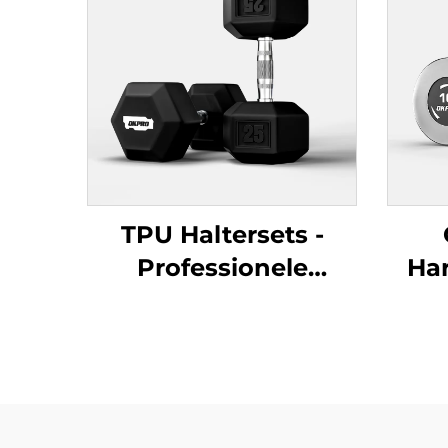
TPU Haltersets -
Professionele
Ha
krachtoefeningsapparatuur
H
F