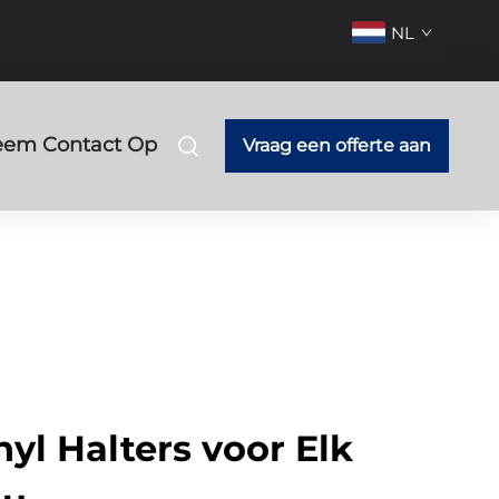
NL
em Contact Op
Vraag een offerte aan
yl Halters voor Elk