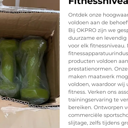
Fitnessnive
Ontdek onze hoogwaard
voldoen aan de behoeft
Bij OKPRO zijn we gesp
duurzame en levendig g
voor elk fitnessniveau.
fitnessapparatuurindus
producten voldoen aan 
prestatienormen. Onz
maken maatwerk mogeli
voldoen, waardoor wij
fitness. Verken ons as
trainingservaring te v
bereiken. Ontworpen 
commerciële sportscho
slijtage, zelfs tijdens