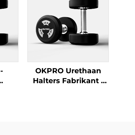
-
OKPRO Urethaan
Halters Fabrikant -
e
OEM/ODM Op Maat
lters
Gemaakte
Fitnessapparatuur