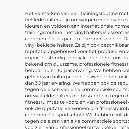
Het versterken van een trainingsroutine met
beklede halters zijn ontworpen voor diverse o
kleuren en voldoen aan internationale normen
trainingsroutine met vinyl halters is essent
commerciële als particuliere sportscholen. D
vinyl beklede halters. Ze zijn ook beschikb
reputatie opgebouwd voor het produceren van
impactbestendig gemaakt, met een construct
bekend om duurzame, professionele fitnessr
hebben ruim 30 jaar ervaring. We hebben ook
gebied van halterproductie. We hebben ook 
dan 30 jaar ervaring. We hebben ook de reput
tegen de eisen van elke commerciële sports
ontwikkelde halters die bestand zijn tegen
fitnessruimtes te voorzien van professionee
ook de reputatie verworven om fitnessruimtes
commerciële sportschool. We hebben ook de r
tegen de eisen van elke commerciële sportsc
voorzien van professioneel ontwikkelde halt