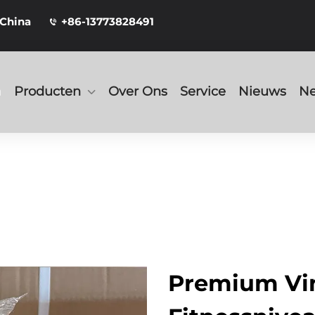
 China
+86-13773828491
a
Producten
Over Ons
Service
Nieuws
Ne
Premium Vin