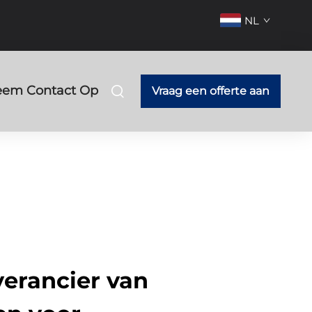
NL
em Contact Op
Vraag een offerte aan
erancier van