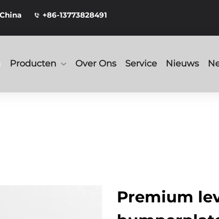
 China
+86-13773828491
a
Producten
Over Ons
Service
Nieuws
Ne
Premium lev