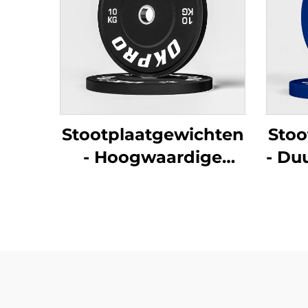
Stootplaatgewichten
Stoo
- Hoogwaardige
- Du
rubberen
trai
sportschoolplaten
g
voor commerciële
fi
sportscholen en
fitnessclubs