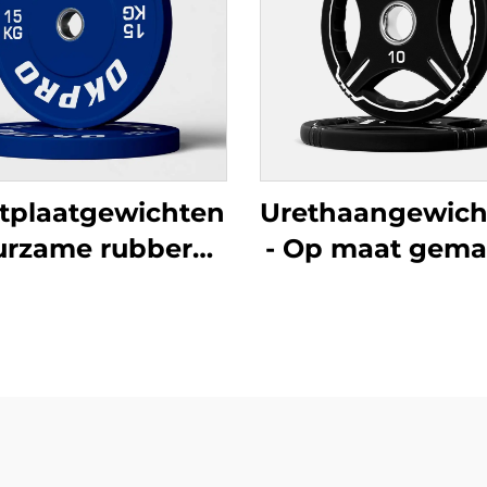
tplaatgewichten
Urethaangewich
urzame rubberen
- Op maat gema
ningschijven voor
stanghantelpl
roothandel in
via OEM/OD
tnessapparatuur