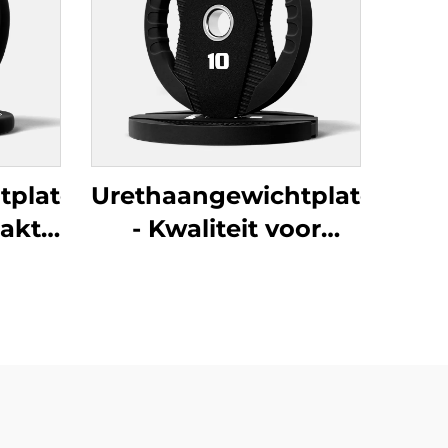
tplaten
Urethaangewichtplaten
akte
- Kwaliteit voor
aten
Commerciële
M
Fitnessruimten