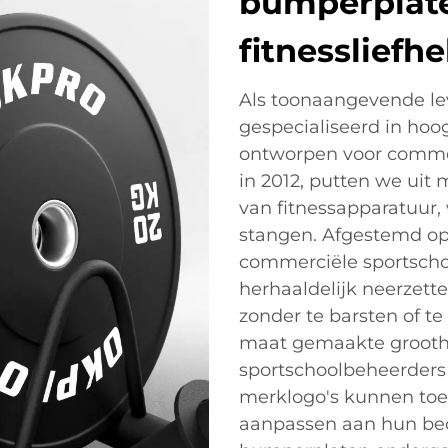
bumperplat
fitnessliefh
Als toonaangevende le
gespecialiseerd in ho
ontworpen voor commer
in 2012, putten we uit 
van fitnessapparatuur,
stangen. Afgestemd op
commerciële sportsch
herhaaldelijk neerzette
zonder te barsten of te
maat gemaakte groot
sportschoolbeheerders
merklogo's kunnen to
aanpassen aan hun bedr