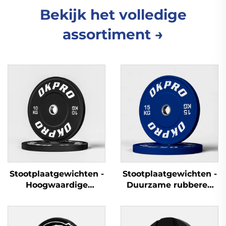
Bekijk het volledige
assortiment →
Stootplaatgewichten -
Stootplaatgewichten -
Hoogwaardige
Duurzame rubberen
rubberen
trainingschijven voor
sportschoolplaten voor
groothandel in
commerciële
fitnessapparatuur