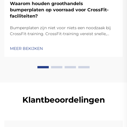
Waarom houden groothandels
bumperplaten op voorraad voor CrossFit-
faciliteiten?
Bumperplaten zijn niet voor niets een noodzaak bij
CrossFit-training. CrossFit-training vereist snelle,
dynamische bewegingen zoals de schop en de clean,
waarbij de platen worden laten vallen. In tegenstelling
MEER BEKIJKEN
tot standaardplaten zijn hoogwaardige bumperplaten
stevig genoeg voor ...
Klantbeoordelingen