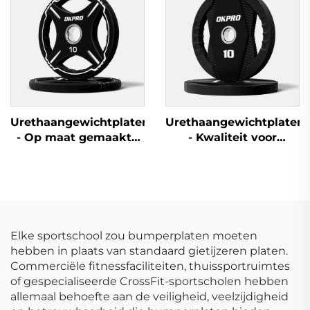
sportscholen en
fitnessclubs
Urethaangewichtplaten
Urethaangewichtplaten
- Op maat gemaakte
- Kwaliteit voor
stanghantelplaten via
Commerciële
OEM/ODM
Fitnessruimten
Elke sportschool zou bumperplaten moeten
hebben in plaats van standaard gietijzeren platen.
Commerciële fitnessfaciliteiten, thuissportruimtes
of gespecialiseerde CrossFit-sportscholen hebben
allemaal behoefte aan de veiligheid, veelzijdigheid