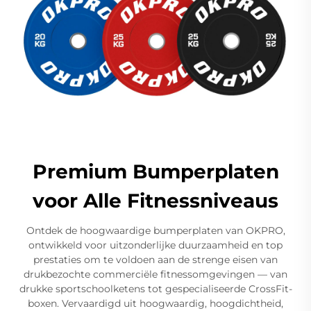
Premium Bumperplaten
voor Alle Fitnessniveaus
Ontdek de hoogwaardige bumperplaten van OKPRO,
ontwikkeld voor uitzonderlijke duurzaamheid en top
prestaties om te voldoen aan de strenge eisen van
drukbezochte commerciële fitnessomgevingen — van
drukke sportschoolketens tot gespecialiseerde CrossFit-
boxen. Vervaardigd uit hoogwaardig, hoogdichtheid,