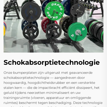
Schokabsorptietechnologie
Onze bumperplaten zijn uitgerust met geavanceerde
schokabsorptietechnologie — aangedreven door
hoogwaardig, hoogdichtheidsrubber en een versterkte
stalen kern — die de impactkracht efficiënt dissipeert, het
geluid tijdens neerzetten minimaliseert en uw
trainingsruimte (vloeren, apparatuur en omliggende
ruimtes) beschermt tegen beschadiging. Deze technologie