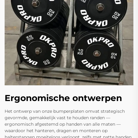
Ergonomische ontwerpen
Het ontwerp van onze bumperplaten omvat strategisch
gevormde, gemakkelijk vast te houden randen —
ergonomisch afgestemd op handen van alle maten —
waardoor het hanteren, dragen en monteren op
halterstangen moeiteloos verloopt, zelfs met natte handen