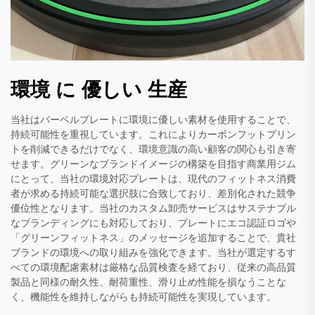
環境 に 優しい 生産
当社はバーベルプレートに環境に優しい素材を使用することで、
持続可能性を重視しています。これによりカーボンフットプリン
トを削減できるだけでなく、環境意識の高い顧客の関心も引き寄
せます。グリーンなブランドイメージの構築を目指す商業用ジム
にとって、当社の環境対応プレートは、現代のフィットネス消費
者が求める持続可能な選択肢に合致しており、差別化された競争
優位性となります。当社のカスタム卸売サービスはサステナブル
なブランディングにも対応しており、プレートにエコ認証ロゴや
「グリーンフィットネス」のメッセージを追加することで、貴社
ブランドの環境への取り組みを強化できます。当社が選定するす
べての環境配慮素材は厳格な品質検査を経ており、従来の高品質
製品と同様の耐久性、耐荷重性、滑り止め性能を損なうことな
く、機能性を維持しながらも持続可能性を実現しています。