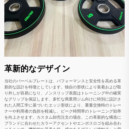
革新的なデザイン
当社のバーベルプレートは、パフォーマンスと安全性を高める革
新的な設計を特徴としています。独自の形状により装着および取
り外しが容易になり、ノンスリップ表面はトレーニング中の確実
なグリップを保証します。多忙な商業用ジム向けに特別に設計さ
れた人間工学に基づいたエッジ形状により、重量交換時のトレー
ナーや利用者の負担を軽減し、ピーク時間帯のトレーニング効率
を向上させます。カスタム卸売注文の場合、この革新的な構造に
ブランドに合わせたカラーアクセントやエンボスロゴを組み合わ