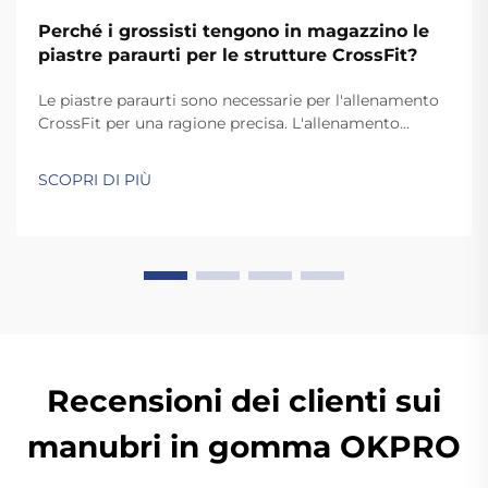
Perché i grossisti tengono in magazzino le
piastre paraurti per le strutture CrossFit?
Le piastre paraurti sono necessarie per l'allenamento
CrossFit per una ragione precisa. L'allenamento
CrossFit richiede movimenti rapidi e dinamici come
lo strappo e l'arrampicata, che prevedono il rilascio
SCOPRI DI PIÙ
delle piastre a terra. A differenza delle piastre
standard, le piastre paraurti di alta qualità sono
abbastanza resistenti da sopportare...
Recensioni dei clienti sui
manubri in gomma OKPRO