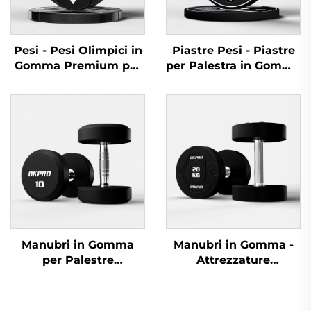
Pesi - Pesi Olimpici in
Piastre Pesi - Piastre
Gomma Premium per
per Palestra in Gomma
Palestre Commerciali
Robuste per Fornitori
di Equipaggiamenti
Manubri in Gomma
Manubri in Gomma -
per Palestre
Attrezzature
Commerciali - OKPRO
Professionali OKPRO
Fornitore All'ingrosso
per l'Allenamento
della Forza