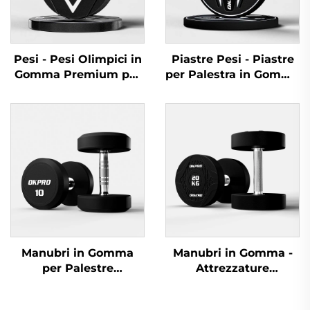
Pesi - Pesi Olimpici in
Piastre Pesi - Piastre
Gomma Premium per
per Palestra in Gomma
Palestre Commerciali
Robuste per Fornitori
di Equipaggiamenti
Manubri in Gomma
Manubri in Gomma -
per Palestre
Attrezzature
Commerciali - OKPRO
Professionali OKPRO
Fornitore All'ingrosso
per l'Allenamento