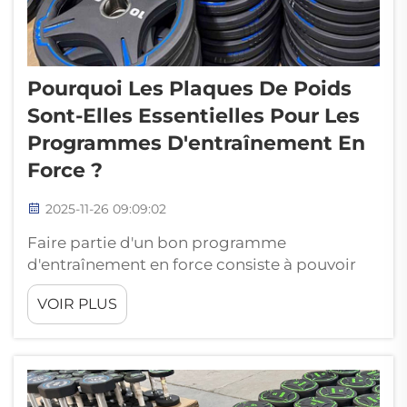
Pourquoi Les Plaques De Poids
Sont-Elles Essentielles Pour Les
Programmes D'entraînement En
Force ?
2025-11-26 09:09:02
Faire partie d'un bon programme
d'entraînement en force consiste à pouvoir
contrôler la résistance et à développer la
VOIR PLUS
masse musculaire tout au long de la période
d'entraînement. Les plaques de poids
constituent le fondement de ce type
d'entraînement. Disposer du matériel de
poids adéquat fait une grande différence