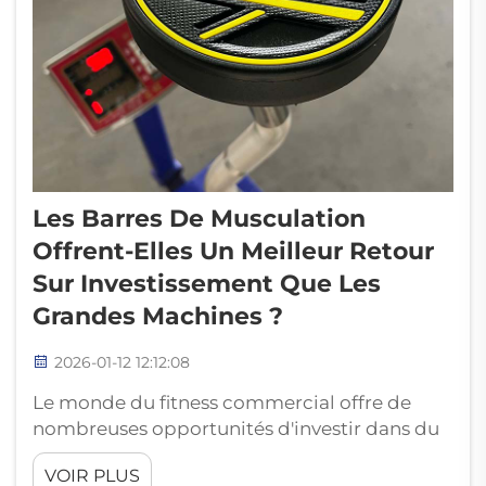
Les Barres De Musculation
Offrent-Elles Un Meilleur Retour
Sur Investissement Que Les
Grandes Machines ?
2026-01-12 12:12:08
Le monde du fitness commercial offre de
nombreuses opportunités d'investir dans du
matériel offrant un fort rendement. Le débat
VOIR PLUS
classique entre barres et grands appareils