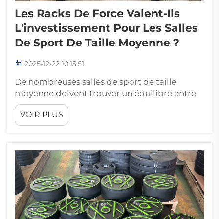
Les Racks De Force Valent-Ils
L'investissement Pour Les Salles
De Sport De Taille Moyenne ?
2025-12-22 10:15:51
De nombreuses salles de sport de taille
moyenne doivent trouver un équilibre entre
le maintien de la satisfaction des membres et
VOIR PLUS
une efficacité opérationnelle, ce qui fait que
le choix du matériel de fitness à acheter
devient l'une des décisions les plus
importantes. À cet égard, les racks de force
ont consolidé leur position en tant que...