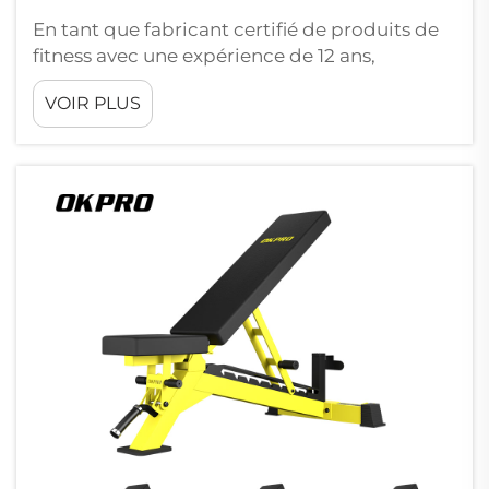
En tant que fabricant certifié de produits de
fitness avec une expérience de 12 ans,
Nantong OK Sporting a développé des
VOIR PLUS
partenariats à travers le monde avec des
chaînes de fitness, leur fournissant des bancs
de musculation de haute qualité. Axée sur la
satisfaction client ainsi que sur la qualité,
Nantong O...