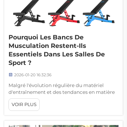
Pourquoi Les Bancs De
Musculation Restent-Ils
Essentiels Dans Les Salles De
Sport ?
2026-01-20 16:32:36
Malgré l'évolution régulière du matériel
d'entraînement et des tendances en matière
de remise en forme, les bancs de musculation
VOIR PLUS
demeurent une nécessité intemporelle pour
toute salle de sport. OKPRO est un fabricant
leader de matériel de fitness commercial,
spécialisé dans les bancs de musculation et