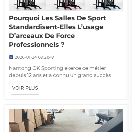
Pourquoi Les Salles De Sport
Standardisent-Elles L’usage
D’arceaux De Force
Professionnels ?
2026-01-24 09:21:49
Nantong OK Sporting exerce ce métier
depuis 12 ans et a connu un grand succès
dans la fabrication d’équipements de fitness.
VOIR PLUS
Au fil des années, l’entreprise a conçu des
racks d’entraînement fournis à des salles de
sport du monde entier. Ces racks sont
fabriqués...