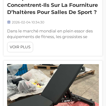
Concentrent-Ils Sur La Fourniture
D’haltères Pour Salles De Sport ?
2026-02-04 10:34:30
Dans le marché mondial en plein essor des
équipements de fitness, les grossistes se
concentrent sur les haltères pour salle de
VOIR PLUS
sport, en raison de leur croissance régulière et
de leur rentabilité. Après 14 ans d’expérience
dans le secteur, le fabricant d’équipements
de fitness OKPRO connaît bien les raisons
pour lesquelles les haltères pour salle de
sport…