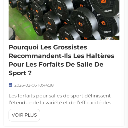
Pourquoi Les Grossistes
Recommandent-Ils Les Haltères
Pour Les Forfaits De Salle De
Sport ?
2026-02-06 10:44:38
Les forfaits pour salles de sport définissent
l’étendue de la variété et de l’efficacité des
entraînements possibles dans un centre de
VOIR PLUS
fitness ou une salle de sport domestique.
Depuis de nombreuses années, OK Sporting,