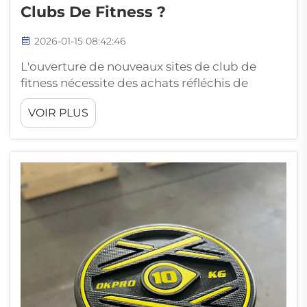
Clubs De Fitness ?
2026-01-15 08:42:46
L'ouverture de nouveaux sites de club de
fitness nécessite des achats réfléchis de
matériel neuf permettant d'augmenter le
VOIR PLUS
nombre de membres, de répondre aux
besoins variés des clients et d'accroître la
rentabilité. Des achats judicieux de nouveau
matériel qui stimulent l'augmentation du
nombre de membres, répondent aux besoins
variés des clients...