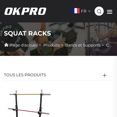
FR
SQUAT RACKS
Page d'accueil
>
Produits
>
Bancs et Supports
>
Cages à Squat
TOUS LES PRODUITS