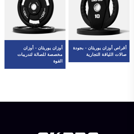
أقراص أوزان يوريثان - بجودة
أوزان يوريثان - أوزان
صالات اللياقة التجارية
مخصصة للصالة لتدريبات
القوة