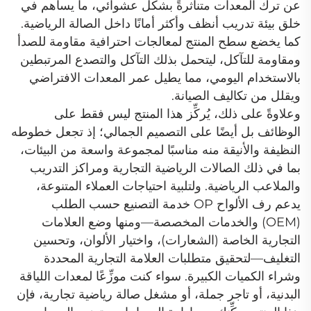
عن ترك المعدات متناثرةً بشكل عشوائي، ما يساهم في
خلق بيئة تدريب أنظف وأكثر أمانًا داخل الصالة الرياضية.
كما يخضع سطح المنتج لمعالجات احترافية مقاومة للصدأ
ومقاومة للتآكل، ليتحمل بذلك التآكل والتصدع المرتبطين
بالاستخدام اليومي، مما يطيل عمر المعدات الافتراضي
ويقلل من تكاليف الصيانة.
وعلاوةً على ذلك، يُركِّز هذا المنتج ليس فقط على
الوظائف بل أيضًا على التصميم الجمالي؛ إذ تجعل خطوطه
النظيفة والأنيقة منه مناسبًا لمجموعة واسعة من البيئات،
بما في ذلك الصالات الرياضية التجارية ومراكز التدريب
والملاعب الرياضية. ولتلبية احتياجات العملاء المتنوعة،
يدعم رف الألواح OP خدمة التصنيع حسب الطلب
(OEM) والخدمات المخصصة—ومنها وضع العلامات
التجارية الخاصة (الشعارات)، واختيار الألوان، وتحسين
التغليف—لتحقيق متطلبات العلامة التجارية المحددة
وشراء الكميات الكبيرة. سواء كنت موزِّعًا لمعدات اللياقة
البدنية، أو تاجر جملة، أو مشغل صالة رياضية تجارية، فإن