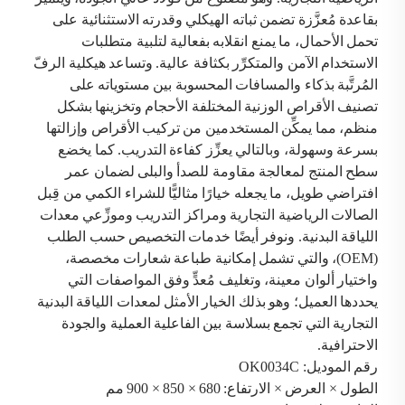
بقاعدة مُعزَّزة تضمن ثباته الهيكلي وقدرته الاستثنائية على
تحمل الأحمال، ما يمنع انقلابه بفعالية لتلبية متطلبات
الاستخدام الآمن والمتكرِّر بكثافة عالية. وتساعد هيكلية الرفّ
المُرتَّبة بذكاء والمسافات المحسوبة بين مستوياته على
تصنيف الأقراص الوزنية المختلفة الأحجام وتخزينها بشكل
منظم، مما يمكِّن المستخدمين من تركيب الأقراص وإزالتها
بسرعة وسهولة، وبالتالي يعزِّز كفاءة التدريب. كما يخضع
سطح المنتج لمعالجة مقاومة للصدأ والبلى لضمان عمر
افتراضي طويل، ما يجعله خيارًا مثاليًّا للشراء الكمي من قِبل
الصالات الرياضية التجارية ومراكز التدريب وموزِّعي معدات
اللياقة البدنية. ونوفر أيضًا خدمات التخصيص حسب الطلب
(OEM)، والتي تشمل إمكانية طباعة شعارات مخصصة،
واختيار ألوان معينة، وتغليف مُعدٍّ وفق المواصفات التي
يحددها العميل؛ وهو بذلك الخيار الأمثل لمعدات اللياقة البدنية
التجارية التي تجمع بسلاسة بين الفاعلية العملية والجودة
الاحترافية.
رقم الموديل: OK0034C
الطول × العرض × الارتفاع: 680 × 850 × 900 مم