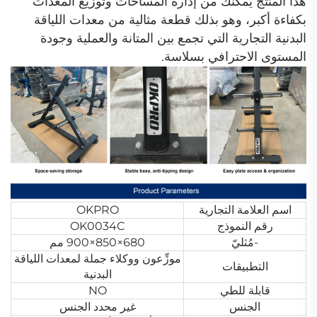
هذا المنتج يمكِّنك من إدارة المساحات وتوزيع المعدات
بكفاءة أكبر، وهو بذلك قطعة مثالية من معدات اللياقة
البدنية التجارية التي تجمع بين المتانة والعملية وجودة
المستوى الاحترافي بسلاسة.
اسم العلامة التجارية
OKPRO
رقم النموذج
OK0034C
-مُثليّ
680×850×900 مم
موزِّعون ووكلاء جملة لمعدات اللياقة
التطبيقات
البدنية
قابلة للطي
NO
الجنس
غير محدد الجنس