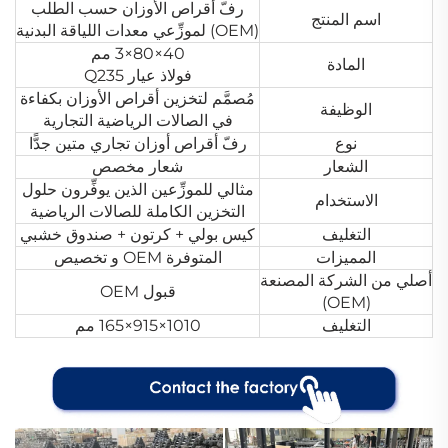
رفّ أقراص الأوزان حسب الطلب
اسم المنتج
(OEM) لموزِّعي معدات اللياقة البدنية
40×80×3 مم
المادة
فولاذ عيار Q235
مُصمَّم لتخزين أقراص الأوزان بكفاءة
الوظيفة
في الصالات الرياضية التجارية
نوع
رفّ أقراص أوزان تجاري متين جدًّا
الشعار
شعار مخصص
مثالي للموزِّعين الذين يوفِّرون حلول
الاستخدام
التخزين الكاملة للصالات الرياضية
التغليف
كيس بولي + كرتون + صندوق خشبي
المميزات
المتوفرة OEM و تخصيص
أصلي من الشركة المصنعة
قبول OEM
(OEM)
التغليف
1010×915×165 مم