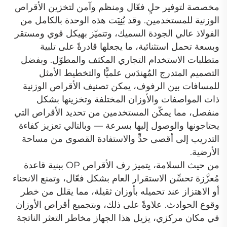
مخصصة لتوفير حلٍ فعّال ومنظم وآمن لتخزين الأقراص
الوزنية للمستخدمين. وقد بُنِيَت هذه الوحدة بالكامل من
الفولاذ عالي الجودة السميك، وتتميّز بهيكل قوي ومستقر
وبسعة تحمل استثنائية، ما يجعلها قادرةً على تلبية
متطلبات الاستخدام التجاري المكثف والمطوّل. وبفضل
التصميم المتدرج المُهندَس علميًّا والتخطيط الأمثل
للمسافات بين الرفوف، يمكن تصنيف الأقراص الوزنية
ذات المواصفات والأوزان المختلفة وتخزينها بشكل
منفصل، مما يمكّن المستخدمين من تحديد الأقراص التي
يحتاجونها والوصول إليها بسرعة — وبالتالي تعزيز كفاءة
التدريب إلى أقصى حدٍّ والاستفادة القصوى من مساحة
الأرضية.
من حيث السلامة، يتميز رف الأقراص OP ببنية قاعدة
مُعزَّزة تحسِّن الاستقرار العام بشكل فعّال، وتمنع الانحناء
أو الاهتزاز عند تحميله بأوزان ثقيلة، مما يقلل من خطر
وقوع الحوادث. علاوةً على ذلك، وبتجميع أقراص الأوزان
في مكان مركزي، يزيل هذا الجهاز مخاطر التعثر الناتجة