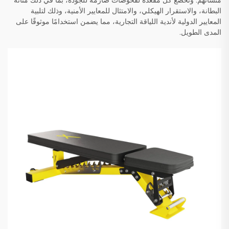
منشآتهم. وتخضع كل مقعدة لفحوصات صارمة للجودة، بما في ذلك متانة
البطانة، والاستقرار الهيكلي، والامتثال للمعايير الأمنية، وذلك لتلبية
المعايير الدولية لأندية اللياقة التجارية، مما يضمن استخدامًا موثوقًا على
المدى الطويل.