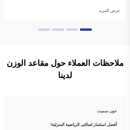
والتنظيف، والتي تتضمن إسقاط الألواح. وعلى عكس الألواح
القياسية، فإن الألواح المطاطية عالية الجودة تكون متينة بدرجة
عرض المزيد
كافية ل...
ملاحظات العملاء حول مقاعد الوزن
لدينا
جون سميث
أفضل استثمار لصالتى الرياضية المنزلية!