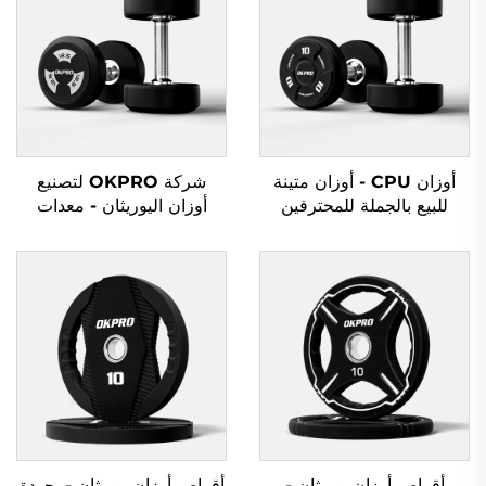
أوزان CPU - أوزان متينة
شركة OKPRO لتصنيع
للبيع بالجملة للمحترفين
أوزان اليوريثان - معدات
رياضية حسب الطلب
OEM/ODM
أقراص أوزان يوريثان -
أقراص أوزان يوريثان - بجودة