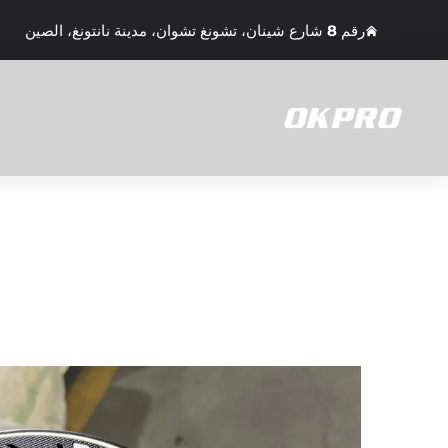
رقم 8 شارع شينان، تشونغ تشوان، مدينة نانتونغ، الصين