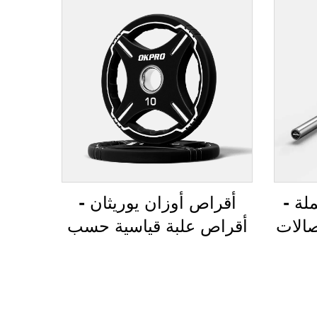
لة -
أقراص أوزان يوريثان -
صالات
أقراص علبة قياسية حسب
مارين
الطلب OEM/ODM