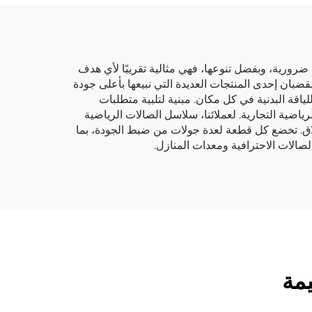
ا ضرورية، وبفضل تنوعها، فهي مثالية تقريبًا لأي هدف
جميع أنواع التمارين بها، مثل رفع الدمبل على الصدر وتمارين القرفصاء أو الرفع المميت. في OKPRO، تُعد القضبان إحدى المنتجات العديدة التي نبيعها بأعلى جودة
لياقة البدنية في كل مكان. مبنية لتلبية متطلبات
اضية التجارية. لعملائنا، سلاسل الصالات الرياضية
ق. تخضع كل قطعة لعدة جولات من ضبط الجودة، بما
لصالات الاحترافية ومعدات المنازل.
يمة