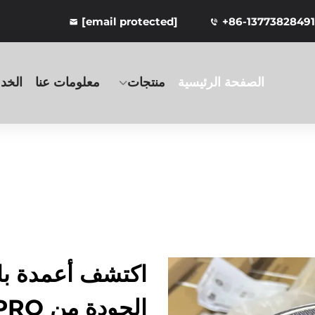
[email protected]
+86-13773828491
الصفحة الرئيسية
منتجات
معلومات عنا
الخد
اكتشف أعمدة بار
الجودة من OKPRO