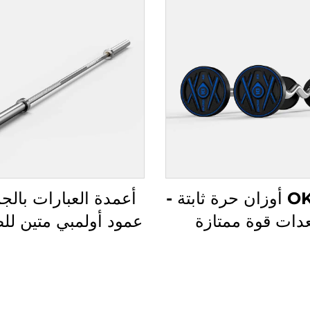
OKPRO أوزان حرة ثابتة -
أعمدة العبارات بالجم
دات قوة ممتازة
عمود أولمبي متين لل
للمحترفين
الرياضية التجارية وت
القوة