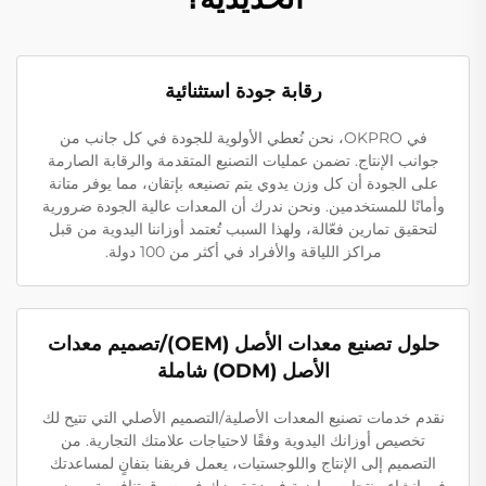
رقابة جودة استثنائية
في OKPRO، نحن نُعطي الأولوية للجودة في كل جانب من
جوانب الإنتاج. تضمن عمليات التصنيع المتقدمة والرقابة الصارمة
على الجودة أن كل وزن يدوي يتم تصنيعه بإتقان، مما يوفر متانة
وأمانًا للمستخدمين. ونحن ندرك أن المعدات عالية الجودة ضرورية
لتحقيق تمارين فعّالة، ولهذا السبب تُعتمد أوزاننا اليدوية من قبل
مراكز اللياقة والأفراد في أكثر من 100 دولة.
حلول تصنيع معدات الأصل (OEM)/تصميم معدات
الأصل (ODM) شاملة
نقدم خدمات تصنيع المعدات الأصلية/التصميم الأصلي التي تتيح لك
تخصيص أوزانك اليدوية وفقًا لاحتياجات علامتك التجارية. من
التصميم إلى الإنتاج واللوجستيات، يعمل فريقنا بتفانٍ لمساعدتك
في إنشاء منتجات رياضية فريدة تميزك في سوق تنافسية. ويضمن