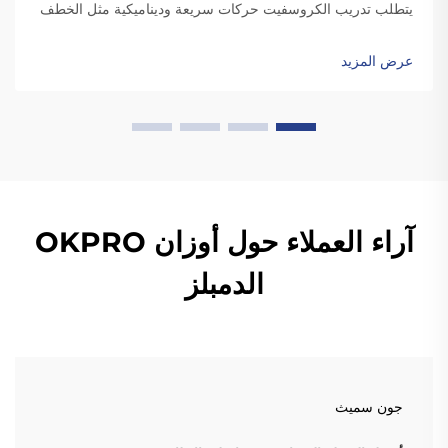
يتطلب تدريب الكروسفيت حركات سريعة وديناميكية مثل الخطف
والتنظيف، والتي تتضمن إسقاط الألواح. وعلى عكس الألواح
القياسية، فإن الألواح المطاطية عالية الجودة تكون متينة بدرجة
عرض المزيد
كافية ل...
آراء العملاء حول أوزان OKPRO
الدمبلز
جون سميث