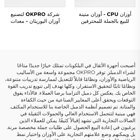
أوزان CPU - أوزان متينة
شركة OKPRO لتصنيع
للبيع بالجملة للمحترفين
أوزان اليوريثان - معدات
رياضية حسب الطلب
OEM/ODM
أصبحت أجهزة الأثقال في البلكونات تمتلك خيارًا جديدًا متاحًا
لشراء الدمبلز. توفر OKPRO مجموعة واسعة من الأساليب
الرياضية والأوزان، ونظامًا قابلاً للتعديل لممارسة تدريبات متنوعة،
ونظامًا ثابتًا لتحقيق الاستقرار، وكلها تهدف إلى تنويع تدريب القوة
الخاص بك. يعكس كل دمبل التزامنا برضا العملاء. فالأداء يفوق
التوقعات ويحقق أعلى المعايير الصناعية من حيث الكفاءة
والمتانة. تم تصميم أنظمة الدمبل الخاصة بنا للاستخدام المكثف.
فهي مبنية لتتحمل الاستخدام العالي والحمولات الثقيلة في
الصالات التجارية التي تشهد إقبالاً كثيفًا. يمكن للعملاء الذين
يرغبون في إعادة البيع الحصول على طلبات جملة مخصصة مرنة.
بل ويمكنهم وضع علامتهم التجارية على الأوزان واختيار نمط