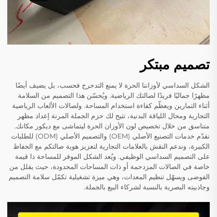
تصميم مبتكر
الشكل السداسي لأوزاننا الحرة لا يمنع التدحرج فحسب، بل يضيف أيضًا
مظهرًا جماليًا فريدًا لصالتك الرياضية. ويُحسّن هذا التصميم من السلامة
أثناء التمارين ويعظّم كفاءة استخدام المساحة. ولصالات الألعاب الرياضية
التجارية ومحال اللياقة البدنية، تتيح لك حزم الجملة المرنة إعداد مظهر
متناسق من خلال تخصيص لون الأوزان الحرة ليتماشى مع ديكور مكانك.
نقدّم خدمات التصنيع الأصلي (OEM) والتصميم الأصلي (ODM) للطلبات
الكبيرة، وندعم النقش بالعلامات التجارية لتعزيز هوية صالتكم مع الحفاظ
على التصميم السداسي الوظيفي. ويُعد الشكل الموفر للمساحة ذا قيمة
خاصة في الصالات المزدحمة أو ذات المساحات المحدودة، حيث يقلل من
الفوضى ويسهّل تنظيم المعدات، وهي ميزة تشغيلية تكمّل سلامة التصميم
وجاذبيته البصرية بالنسبة لشركاء البيع بالجملة.