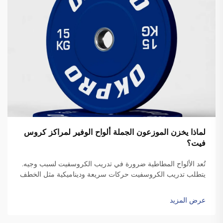
لماذا يخزن الموزعون الجملة ألواح الوفير لمراكز كروس
فيت؟
تُعد الألواح المطاطية ضرورة في تدريب الكروسفيت لسبب وجيه.
يتطلب تدريب الكروسفيت حركات سريعة وديناميكية مثل الخطف
والتنظيف، والتي تتضمن إسقاط الألواح. وعلى عكس الألواح
القياسية، فإن الألواح المطاطية عالية الجودة تكون متينة بدرجة
عرض المزيد
كافية ل...