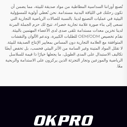
تُصنع أوزاننا السداسية المطاطية من مواد صديقة للبيئة، مما يضمن أن
تكون رحلتك في اللياقة البدنية مستدامة. نحن نُعطي أولوية للمسؤولية
البيئية في عمليات التصنيع لدينا. بالنسبة للصالات الرياضية التجارية التي
تسعى إلى بناء صورة علامة تجارية خضراء، تتيح لك حزم الجملة المرنة
لدينا تخزين معدات مستدامة تلقى صدى لدى الأعضاء المهتمين بالبيئة.
نقدّم تخصيص OEM/ODM للطلبات الكبيرة، وندعم الألوان والنقشات
المتوافقة مع العلامة التجارية دون المساس بمعايير الإنتاج الصديقة للبيئة.
لا تقلل المواد المتينة وغير السامة من الأثر البيئي فحسب، بل تخفض أيضًا
تكاليف الاستبدال على المدى الطويل، ما يجعلها خيارًا ذا قيمة للسلاسل
الرياضية والموزعين وتجار التجزئة الذين يركزون على الاستدامة والربحية
معًا.