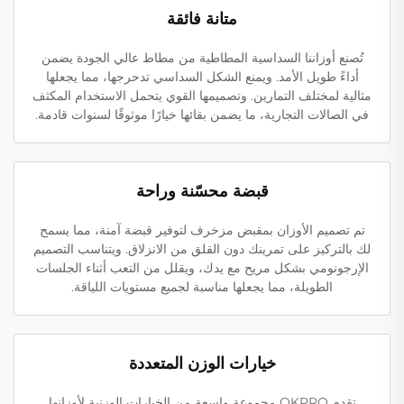
متانة فائقة
تُصنع أوزاننا السداسية المطاطية من مطاط عالي الجودة يضمن
أداءً طويل الأمد. ويمنع الشكل السداسي تدحرجها، مما يجعلها
مثالية لمختلف التمارين. وتصميمها القوي يتحمل الاستخدام المكثف
في الصالات التجارية، ما يضمن بقائها خيارًا موثوقًا لسنوات قادمة.
قبضة محسّنة وراحة
تم تصميم الأوزان بمقبض مزخرف لتوفير قبضة آمنة، مما يسمح
لك بالتركيز على تمرينك دون القلق من الانزلاق. ويتناسب التصميم
الإرجونومي بشكل مريح مع يدك، ويقلل من التعب أثناء الجلسات
الطويلة، مما يجعلها مناسبة لجميع مستويات اللياقة.
خيارات الوزن المتعددة
تقدم OKPRO مجموعة واسعة من الخيارات الوزنية لأوزانها