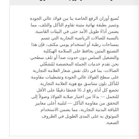
تُصنع أوزان الرفع الخاصة بنا من فولاذ عالي الجودة
وتتميز بطبقة نهائية متينة تقاوم التآكل والتلف، مما
يضمن أداءً طويل الأمد حتى في البيئات القاسية.
بالنسبة للصالات الرياضية التجارية التي تتسم
بمساحات رطبة أو استخدام يومي مكثف، فإن هذا
التصنيع المتين يحافظ على السلامة الهيكلية
والتشغيل السلس دون حدوث صدأ أو تلف سطحي.
نحن نقدم خدمات الجملة المخصصة لمُشغّلي
الصالات، بما في ذلك نقش شعار العلامة التجارية
على سطح الفولاذ عالي الجودة وتشطيبات مقاومة
للتآكل بلون متناسق مع هوية العلامة التجارية.
تخضع كل أداة رفع لـ 16 فحصًا دقيقًا على الأقل
للتحمل — بدءًا من اختبار صلابة الفولاذ وصولاً إلى
التحقق من مقاومة التآكل — لتلبية أعلى معايير
اللياقة البدنية التجارية، مما يضمن الاستخدام
الموثوق به على المدى الطويل في الظروف
الصعبة.