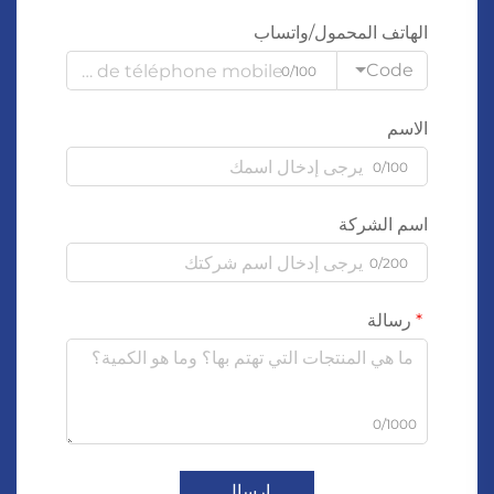
الهاتف المحمول/واتساب
Code
0/100
الاسم
0/100
اسم الشركة
0/200
رسالة
0/1000
إرسال