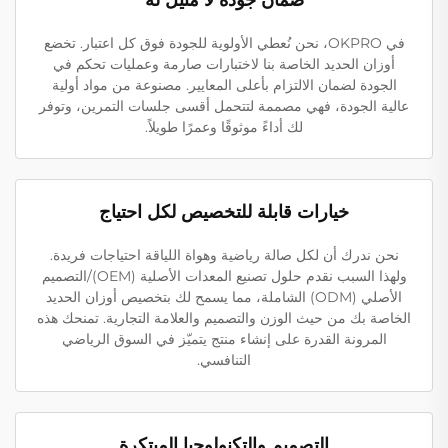
في OKPRO، نحن نُعطي الأولوية للجودة فوق كل اعتبار. تخضع
أوزان الحديد الخاصة بنا لاختبارات صارمة وعمليات تحكم في
الجودة لضمان الالتزام بأعلى المعايير. مصنوعة من مواد أولية
عالية الجودة، فهي مصممة لتتحمل أقسى جلسات التمرين، وتوفر
لك أداءً موثوقًا وعمرًا طويلاً.
خيارات قابلة للتخصيص لكل احتياج
نحن ندرك أن لكل صالة رياضية وهواة اللياقة احتياجات فريدة.
ولهذا السبب نقدم حلول تصنيع المعدات الأصلية (OEM)/التصميم
الأصلي (ODM) الشاملة، مما يسمح لك بتخصيص أوزان الحديد
الخاصة بك من حيث الوزن والتصميم والعلامة التجارية. تمنحك هذه
المرونة القدرة على إنشاء منتج يتميّز في السوق الرياضي
التنافسي.
التصميم والتكنولوجيا المبتكرة