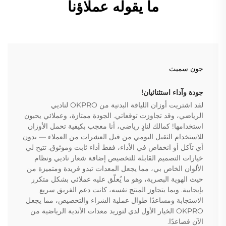
ما يقوله عملاؤنا
جون سميث
جودة وآداء استثنائيان!
لقد اشتريت أوزان اللياقة البدنية من OKPRO لناديي
الرياضي، وقد تجاوزت توقعاتي. الجودة ممتازة، وعملائي يحبون
استخدامها! كمالك لنادٍ رياضي، أنا معجب بكيفية تحمل الأوزان
للاستخدام الثقيل اليومي من قبل العشرات من العملاء — بدون
أي تآكل أو انخفاض في الأداء، فقط أداء ثابت وموثوق. تتيح لي
خيارات التصميم القابلة للتخصيص إضافة شعار ناديي ونظام
الألوان الخاص بي، مما يجعل المعدات تبدو فريدة ومتميزة من
حيث الهوية البصرية، وهو ما يُعلّق عليه عملائي بشكل متكرر
بإيجابية. وبما يتجاوز المنتج نفسه، كانت دعم الفريق سريع
الاستجابة ومساعدًا طوال عملية الشراء والتخصيص، مما يجعل
OKPRO الخيار الأول لدي لتوريد معدات الأندية الرياضية من
الآن فصاعدًا.