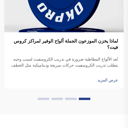
لماذا يخزن الموزعون الجملة ألواح الوفير لمراكز كروس
فيت؟
تُعد الألواح المطاطية ضرورة في تدريب الكروسفيت لسبب وجيه.
يتطلب تدريب الكروسفيت حركات سريعة وديناميكية مثل الخطف
والتنظيف، والتي تتضمن إسقاط الألواح. وعلى عكس الألواح
القياسية، فإن الألواح المطاطية عالية الجودة تكون متينة بدرجة
عرض المزيد
كافية ل...