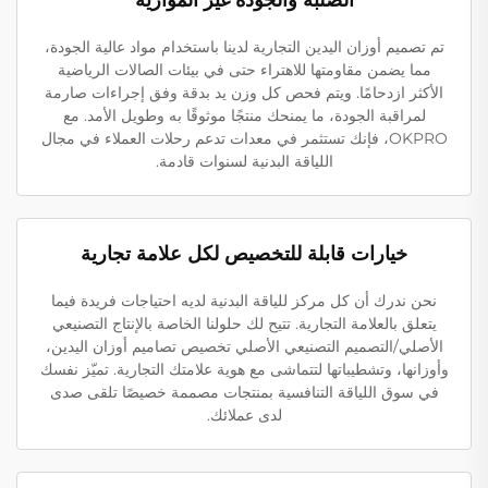
تم تصميم أوزان اليدين التجارية لدينا باستخدام مواد عالية الجودة،
مما يضمن مقاومتها للاهتراء حتى في بيئات الصالات الرياضية
الأكثر ازدحامًا. ويتم فحص كل وزن يد بدقة وفق إجراءات صارمة
لمراقبة الجودة، ما يمنحك منتجًا موثوقًا به وطويل الأمد. مع
OKPRO، فإنك تستثمر في معدات تدعم رحلات العملاء في مجال
اللياقة البدنية لسنوات قادمة.
خيارات قابلة للتخصيص لكل علامة تجارية
نحن ندرك أن كل مركز للياقة البدنية لديه احتياجات فريدة فيما
يتعلق بالعلامة التجارية. تتيح لك حلولنا الخاصة بالإنتاج التصنيعي
الأصلي/التصميم التصنيعي الأصلي تخصيص تصاميم أوزان اليدين،
وأوزانها، وتشطيباتها لتتماشى مع هوية علامتك التجارية. تميّز نفسك
في سوق اللياقة التنافسية بمنتجات مصممة خصيصًا تلقى صدى
لدى عملائك.