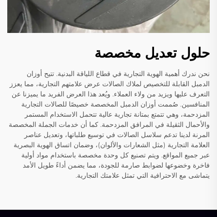
حلول تعديل مخصصة
نحن ندرك أهمية الهوية التجارية في قطاع اللياقة البدنية. تتيح أوزان
الدمبل القابلة للتخصيص لملاك الصالات عرض علامتهم التجارية، مما يعزز
التعرف عليها ويزيد من ولاء العملاء. ويُعد هذا العرض الفريد ما يميزنا عن
المنافسين. صُممت أوزان الدمبل المخصصة خصيصًا للصالات التجارية
المزدحمة، وهي تتمتع بمتانة تجارية عالية تتحمل الاستخدام المستمر
والأحمال الثقيلة في المرافق المزدحمة. كما أن خدمات الجملة المخصصة
المرنة لدينا تدعم سلاسل الصالات في توسيع طلباتها، وتعديل عناصر
العلامة التجارية (مثل الشعارات والألوان)، وضمان اتساق الهوية البصرية
عبر جميع المواقع. ويتم تصنيع كل وحدة مخصصة باستخدام مواد أولية
فاخرة وخضوعها لضوابط صارمة للجودة، مما يضمن أداءً طويل الأمد
يتماشى مع الاحترافية التي تمثل علامتك التجارية.