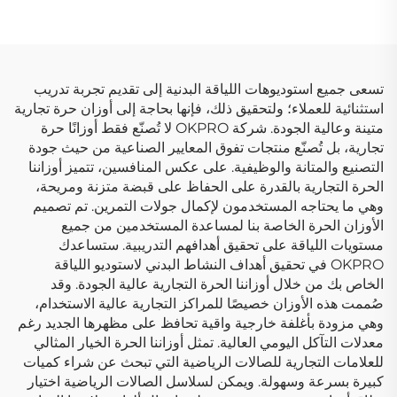
OEM/ODM
تسعى جميع استوديوهات اللياقة البدنية إلى تقديم تجربة تدريب
استثنائية للعملاء؛ ولتحقيق ذلك، فإنها بحاجة إلى أوزان حرة تجارية
متينة وعالية الجودة. شركة OKPRO لا تُصنّع فقط أوزانًا حرة
تجارية، بل تُصنّع منتجات تفوق المعايير الصناعية من حيث جودة
التصنيع والمتانة والوظيفية. على عكس المنافسين، تتميز أوزاننا
الحرة التجارية بالقدرة على الحفاظ على قبضة متزنة ومريحة،
وهي ما يحتاجه المستخدمون لإكمال جولات التمرين. تم تصميم
الأوزان الحرة الخاصة بنا لمساعدة المستخدمين من جميع
مستويات اللياقة على تحقيق أهدافهم التدريبية. ستساعدك
OKPRO في تحقيق أهداف النشاط البدني لاستوديو اللياقة
الخاص بك من خلال أوزاننا الحرة التجارية عالية الجودة. وقد
صُممت هذه الأوزان خصيصًا للمراكز التجارية عالية الاستخدام،
وهي مزودة بأغلفة خارجية واقية تحافظ على مظهرها الجديد رغم
معدلات التآكل اليومي العالية. تمثل أوزاننا الحرة الخيار المثالي
للعلامات التجارية للصالات الرياضية التي تبحث عن شراء كميات
كبيرة بسرعة وسهولة. ويمكن لسلاسل الصالات الرياضية اختيار