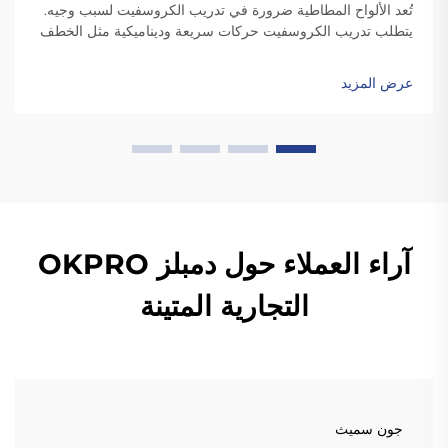
تُعد الألواح المطاطية ضرورة في تدريب الكروسفيت لسبب وجيه.
يتطلب تدريب الكروسفيت حركات سريعة وديناميكية مثل الخطف
والتنظيف، والتي تتضمن إسقاط الألواح. وعلى عكس الألواح
القياسية، فإن الألواح المطاطية عالية الجودة تكون متينة بدرجة
عرض المزيد
كافية ل...
آراء العملاء حول دمبلز OKPRO
التجارية المتينة
جون سميث