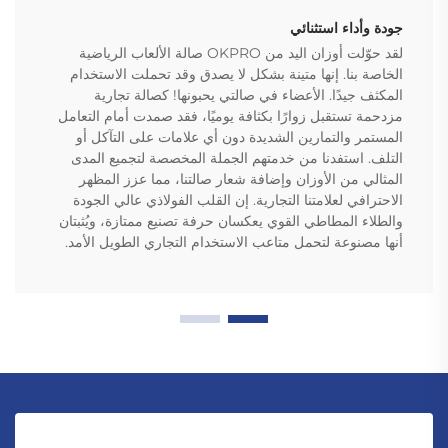
جودة وأداء استثنائي
لقد حوّلت أوزان اليد من OKPRO صالة الألعاب الرياضية
الخاصة بنا. إنها متينة بشكل لا يصدق وقد تحملت الاستخدام
المكثف جيدًا. الأعضاء في صالتي يحبونها! كصالة تجارية
مزدحمة تستقبل زوارًا بكثافة يوميًا، فقد صمدت أمام التعامل
المستمر والتمارين الشديدة دون أي علامات على التآكل أو
التلف. استفدنا من خدمتهم الجملة المخصصة لتجميع المدى
المثالي من الأوزان وإضافة شعار صالتنا، مما عزز المظهر
الاحترافي لعلامتنا التجارية. إن القلب الفولاذي عالي الجودة
والطلاء المطاطي القوي يعكسان حرفة تصنيع ممتازة، ويُثبتان
أنها مصنوعة لتحمل متاعب الاستخدام التجاري الطويل الأمد.