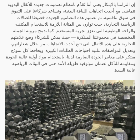
إن التزامنا بالابتكار يعني أننا نُقدِّم بانتظام تصميمات جديدة للأثقال اليدوية
تتماشى مع أحدث اتجاهات اللياقة البدنية، وتساعد شركاءنا على التفوق
في سوق تنافسية. تم تصميم هذه التصاميم الجديدة خصيصًا للصالات
الرياضية التجارية، حيث توازن بين المتانة اللازمة للاستخدام المكثف،
والراحة الوظيفية التي تعزز تجربة المستخدم. كما ندمج مرونة الجملة
المخصصة في مجموعتنا المبتكرة — حيث يمكن للشركاء وضع علامتهم
التجارية على هذه الأثقال التي تتبع أحدث الاتجاهات من خلال شعاراتهم،
وتعديل المواصفات لتلبية احتياجات الطلبات الكبيرة. ويحافظ كل نموذج
مبتكر على معايير الجودة الصارمة لدينا، باستخدام مواد أولية عالية الجودة
ومقاومة للتآكل لضمان موثوقية طويلة الأمد حتى في البيئات الرياضية
عالية الشدة.