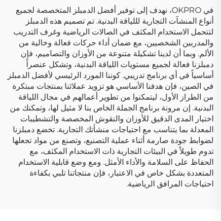
في OKPRO، نهدف إلى توفير أفضل الدمبلز المتخصصة لجميع
أنواع المنشآت التجارية لللياقة البدنية. تم تصميم هذه الدمبلز
لتتحمل الاستخدام المكثف في الصالات الرياضية وغرف التدريب
والمدربين الشخصيين، مع ضمان أداء حركات فعالة وخالية من
الألم. وبما أن لدينا تشكيلة متنوعة من الأوزان والتصاميم، فإن
دمبلزنا فعالة لجميع مستويات اللياقة البدنية، وتشكل عنصراً
أساسياً في أي برنامج تدريبي. كوننا المورد الرئيسي لأفضل الدمبلز
في الصين، فإن هدفنا الأساسي هو تزويد عملائنا بمنتجات مبتكرة
من الطراز الأول، ليتمكنوا من تطوير أعمالهم في مجال اللياقة
البدنية. إن مرونة برنامج الجملة الخاص بنا لا مثيل لها، وتمكنك من
اختيار المدى الدقيق للأوزان والنقوش المخصصة والتشطيبات
المعدلة بما يتناسب مع احتياجات منشأتك التجارية. تخضع دمبلزنا
لضوابط جودة صارمة أثناء عملية التصنيع، وتصنع من مواد تجعلها
تدوم طويلاً في البيئات التجارية ذات الاستخدام المكثف، مع
الحفاظ على السلامة والأداء الأمثل. ومع وضع قابلية الاستخدام
المتعددة بشكل خاص في الاعتبار، فإن منتجاتنا تلبي بكفاءة
احتياجات المرافق الرياضية.