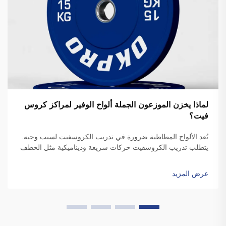
لماذا يخزن الموزعون الجملة ألواح الوفير لمراكز كروس
فيت؟
تُعد الألواح المطاطية ضرورة في تدريب الكروسفيت لسبب وجيه.
يتطلب تدريب الكروسفيت حركات سريعة وديناميكية مثل الخطف
والتنظيف، والتي تتضمن إسقاط الألواح. وعلى عكس الألواح
القياسية، فإن الألواح المطاطية عالية الجودة تكون متينة بدرجة
عرض المزيد
كافية ل...