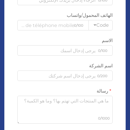
0/100
الهاتف المحمول/واتساب
Code
0/100
الاسم
0/100
اسم الشركة
0/200
رسالة
0/1000