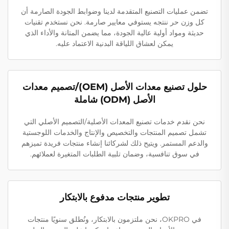
تضمن عمليات التصنيع المتقدمة لدينا وضوابط الجودة الصارمة أن
كل وزن حر ننتجه يستوفي معايير صارمة. نحن نستخدم تقنيات
حديثة ومواد أولية عالية الجودة، مما يضمن المتانة والأداء الذي
يمكن لعشاق اللياقة البدنية الاعتماد عليه.
حلول تصنيع معدات الأصل (OEM)/تصميم معدات
الأصل (ODM) شاملة
نحن نقدم خدمات تصنيع المعدات الأصلية/التصميم الأصلي التي
تشمل تصميم المنتجات والتخصيص والإنتاج والخدمات اللوجستية
والدعم المستمر. ويتيح ذلك لشركائنا إنشاء منتجات فريدة تميزهم
في سوق تنافسية، وضمان تلبية الطلبات المتغيرة لعملائهم.
تطوير منتجات مدفوع بالابتكار
في OKPRO، نحن ملتزمون بالابتكار، ونُطلق سنويًا منتجات