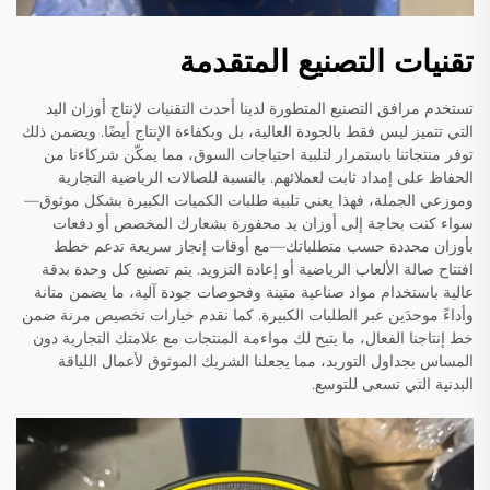
تقنيات التصنيع المتقدمة
تستخدم مرافق التصنيع المتطورة لدينا أحدث التقنيات لإنتاج أوزان اليد
التي تتميز ليس فقط بالجودة العالية، بل وبكفاءة الإنتاج أيضًا. ويضمن ذلك
توفر منتجاتنا باستمرار لتلبية احتياجات السوق، مما يمكّن شركاءنا من
الحفاظ على إمداد ثابت لعملائهم. بالنسبة للصالات الرياضية التجارية
وموزعي الجملة، فهذا يعني تلبية طلبات الكميات الكبيرة بشكل موثوق—
سواء كنت بحاجة إلى أوزان يد محفورة بشعارك المخصص أو دفعات
بأوزان محددة حسب متطلباتك—مع أوقات إنجاز سريعة تدعم خطط
افتتاح صالة الألعاب الرياضية أو إعادة التزويد. يتم تصنيع كل وحدة بدقة
عالية باستخدام مواد صناعية متينة وفحوصات جودة آلية، ما يضمن متانة
وأداءً موحدَين عبر الطلبات الكبيرة. كما نقدم خيارات تخصيص مرنة ضمن
خط إنتاجنا الفعال، ما يتيح لك مواءمة المنتجات مع علامتك التجارية دون
المساس بجداول التوريد، مما يجعلنا الشريك الموثوق لأعمال اللياقة
البدنية التي تسعى للتوسع.