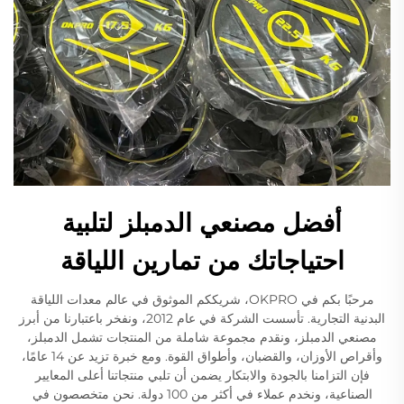
أفضل مصنعي الدمبلز لتلبية
احتياجاتك من تمارين اللياقة
مرحبًا بكم في OKPRO، شريككم الموثوق في عالم معدات اللياقة
البدنية التجارية. تأسست الشركة في عام 2012، ونفخر باعتبارنا من أبرز
مصنعي الدمبلز، ونقدم مجموعة شاملة من المنتجات تشمل الدمبلز،
وأقراص الأوزان، والقضبان، وأطواق القوة. ومع خبرة تزيد عن 14 عامًا،
فإن التزامنا بالجودة والابتكار يضمن أن تلبي منتجاتنا أعلى المعايير
الصناعية، ونخدم عملاء في أكثر من 100 دولة. نحن متخصصون في