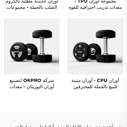
مجموعة أوزان TPU -
أوزان حديدية مطلية بالكروم
معدات تدريب احترافية للقوة
الصلب بالجملة - مجموعات
أوزان حديدية احترافية
للصالات الرياضية التجارية
أوزان CPU - أوزان متينة
شركة OKPRO لتصنيع
للبيع بالجملة للمحترفين
أوزان اليوريثان - معدات
رياضية حسب الطلب
OEM/ODM
نحن نأخذ جودة معدات اللياقة البدنية وأدائها على محمل الجد.