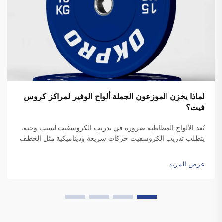
لماذا يخزن الموزعون الجملة ألواح الوفير لمراكز كروس
فيت؟
تُعد الألواح المطاطية ضرورة في تدريب الكروسفيت لسبب وجيه.
يتطلب تدريب الكروسفيت حركات سريعة وديناميكية مثل الخطف
والتنظيف، والتي تتضمن إسقاط الألواح. وعلى عكس الألواح
القياسية، فإن الألواح المطاطية عالية الجودة تكون متينة بدرجة
عرض المزيد
كافية ل...