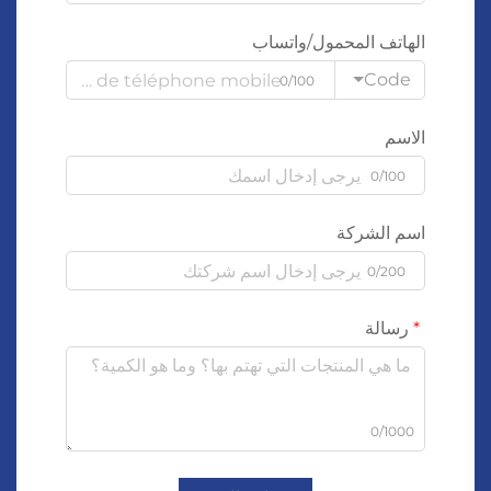
الهاتف المحمول/واتساب
Code
0/100
الاسم
0/100
اسم الشركة
0/200
رسالة
0/1000