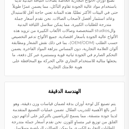
تُصنع أوزان الألواح التجارية الخاصة بصالات اللياقة البدنية لدينا
باستخدام مواد عالية الجودة تقاوم التآكل، مما يضمن عمرًا طويلاً
حتى في البيئات الأكثر تطلبًا. هذه المتانة تعني حاجة أقل للاستبدال
وعائد استثمار أفضل لأصحاب الصالات. نحن نقدم أسعار جملة
متدرجة للطلبات الكبيرة، مما يمكن سلاسل اللياقة البدنية
والstudios المتخصصة وصالات الألعاب الكبيرة من تزويد هذه
الألواح عالية الجودة بأسعار اقتصادية. جميع الألواح تدعم التخصيص
حسب الطلب (OEM/ODM)، بما في ذلك نقش الشعار ومطابقة
ألوان العلامة التجارية، دون المساس بنزاهة المواد الفاخرة. يضمن
التحكم الصارم في الجودة ثباتية قوية ومستمرة عبر كل دفعة، ما
يجعلها مثالية للاستخدام التجاري عالي الحركة مع المحافظة على
هوية علامتك التجارية.
الهندسة الدقيقة
يتم تصنيع كل لوحة أوزان بدقة لضمان قياسات وزن دقيقة، وهو
أمر بالغ الأهمية للتدريب الفعّال. تضمن عمليات التصنيع المتقدمة
لدينا جودة متسقة، مما يسمح للرياضيين بالتركيز على أدائهم دون
القلق من توزيع غير متساوٍ للوزن. نحن نقدم أسعار جملة متدرجة
للطلبات التجارية الكبيرة، ما يمكن الصالات الرياضية وسلاسل