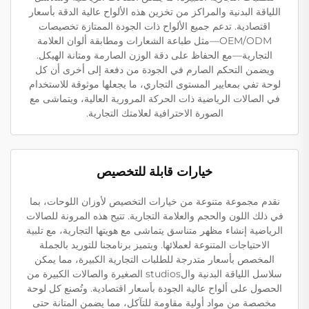
اللياقة البدنية والمراكز من تخزين هذه الألواح عالية الدقة بأسعار
اقتصادية. تدعم جميع الألواح ذات الجودة الممتازة تخصيصات
OEM/ODM—مثل طباعة الشعارات ومطابقة ألوان العلامة
التجارية—مع الحفاظ على دقة الوزن الصارمة ومتانة الهيكل.
ويضمن التحكم الصارم في الجودة من دفعة إلى أخرى أن كل
لوحة تفي بمعايير المستوى التجاري، ما يجعلها موثوقة للاستخدام
في الصالات الرياضية ذات الحركة المرورية العالية، ويتماشى مع
الصورة الاحترافية لعلامتك التجارية.
خيارات قابلة للتخصيص
نقدم مجموعة متنوعة من خيارات التخصيص لأوزان اللوحات، بما
في ذلك اللون والحجم والعلامة التجارية. تتيح هذه المرونة للصالات
الرياضية إنشاء مظهر متناسق يتماشى مع هويتها التجارية، مع تلبية
الاحتياجات المتنوعة لعملائها. ويتميز برنامجنا للتوريد بالجملة
المخصص بأسعار متدرجة للطلبات التجارية الكبيرة، مما يمكن
سلاسل اللياقة البدنية والstudios الصغيرة والصالات الكبيرة من
الحصول على ألواح عالية الجودة بأسعار اقتصادية. وتُصنع كل لوحة
مخصصة من مواد أولية مقاومة للتآكل، مما يضمن المتانة حتى