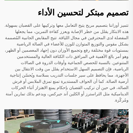
تصميم مبتكر لتحسين الأداء
تتميز أوزاننا بتصميم مريح يتيح التعامل معها وتركيبها على القضبان بسهولة.
هذه الابتكار يقلل من خطر الإصابة ويعزز كفاءة التمرين، مما يجعلها
المفضلة لدى المحترفين في مجال اللياقة. تتيح المقابض الجانبية المُصممة
بشكل مقوس والتوزيع المتوازن للوزن للأعضاء في الصالة الرياضية
بمستويات قوة مختلفة رفع وتجميع الأوزان دون إجهاد المعصمين أو الظهر،
وهو أمر بالغ الأهمية في المرافق ذات الكثافة العالية والمستخدمين
المتنوعين. بالنسبة للحصص الجماعية وأوقات الذروة في الصالات
الرياضية، فإن التصميم السهل الاستخدام يقلل من وقت الانتقال بين
الأجهزة، مما يحافظ على سير جلسات التدريب بسلاسة ويُحسّن إنتاجية
أرضية الصالة. كما أن الحواف المستديرة تمنع تمزق الملابس أو فرش
الصالة، في حين أن تركيب القضبان بإحكام يمنع الاهتزاز أثناء الحركات
الديناميكية مثل الثراسترز أو الكلين آند جيركس، ويدعم بذلك تمارين آمنة
ومُركّزة.