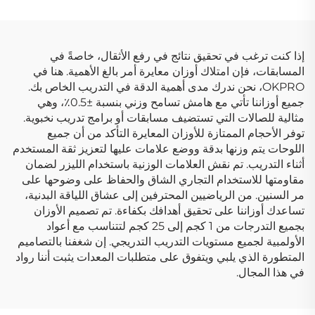
إذا كنت ترغب في تحقيق نتائج في رفع الأثقال، خاصةً في
المسابقات، فإن امتلاك أوزان معايرة أمر بالغ الأهمية. هنا في
OKPRO، نحن ندرك مدى أهمية الدقة في التدريب الخاص بك.
جميع أوزاننا تأتي مع هامش تسامح وزني بنسبة ±0.5٪، وهي
مثالية للصالات التي تستضيف مسابقات أو برامج تدريب نخبوية.
توفر الأحجام الممتازة للأوزان المعايرة التأكد من أن جميع
اللوحات يتم وزنها بدقة ووضع علامات عليها لتعزيز ثقة المستخدم
أثناء التدريب. تم نقش العلامات الوزنية باستخدام الليزر لضمان
مقاومتها للاستخدام التجاري الشاق والحفاظ على وضوحها على
مر السنين. من الرياضيين المحترفين إلى عشاق اللياقة البدنية،
تساعدك أوزاننا على تحقيق أهدافك بكفاءة. تم تصميم الأوزان
بجميع التدرجات من 1 كجم إلى 25 كجم لتتناسب مع أعواد
الأولمبية لجميع مستويات التدريب التدريجي. إن شغفنا بالتصاميم
المتطورة الذي يلبي ويتفوق على متطلبات المعدات يثبت أننا رواد
في هذا المجال.