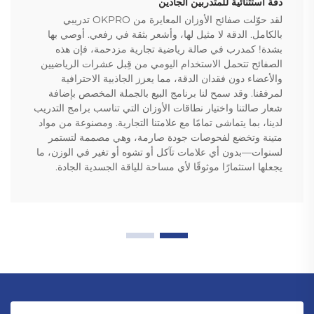
دقة استثنائية للمتدربين الجادين
لقد حوّلت صفائح الأوزان المعايرة من OKPRO تدريبي
بالكامل. الدقة لا مثيل لها، وأشعر بثقة في رفعي. أوصي بها
بشدة! كمدرب في صالة رياضية تجارية مزدحمة، فإن هذه
الصفائح تتحمل الاستخدام اليومي من قِبل عشرات الرياضيين
والأعضاء دون فقدان الدقة، مما يعزز الجاذبية الاحترافية
لمرفقنا. وقد سمح لنا برنامج البيع بالجملة المخصص بإضافة
شعار صالتنا واختيار نطاقات الأوزان التي تناسب برامج التدريب
لدينا، بما يتماشى تمامًا مع علامتنا التجارية. ومصنوعة من مواد
متينة وتخضع لفحوصات جودة صارمة، وهي مصممة لتستمر
لسنوات—بدون أي علامات تآكل أو تشوه أو تغير في الوزن، ما
يجعلها استثمارًا موثوقًا لأي مساحة للياقة الجسدية الجادة.