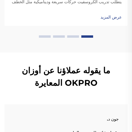
يتطلب تدريب الكروسفيت حركات سريعة وديناميكية مثل الخطف
والتنظيف، والتي تتضمن إسقاط الألواح. وعلى عكس الألواح
القياسية، فإن الألواح المطاطية عالية الجودة تكون متينة بدرجة
عرض المزيد
كافية ل...
ما يقوله عملاؤنا عن أوزان
OKPRO المعايرة
جون د.