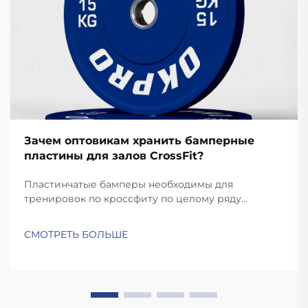
Зачем оптовикам хранить бамперные
пластины для залов CrossFit?
Пластинчатые бамперы необходимы для
тренировок по кроссфиту по целому ряду
причин. Тренировки по кроссфиту требуют
быстрых и динамичных движений, таких как
СМОТРЕТЬ БОЛЬШЕ
рывки и подъемы на грудь, при которых пластины
сбрасываются. В отличие от стандартных пластин,
качественные бамперные пластины достаточно
прочные для...