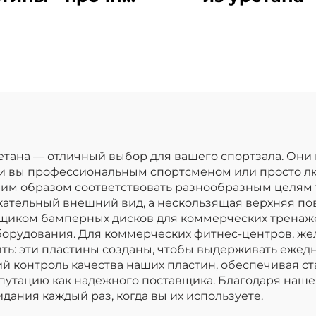
резиновые
индивидуаль
ренировочные
диски для шт
ластины для
по OEM/OD
товой продажи
спортивного
борудования
тана — отличный выбор для вашего спортзала. Они
ь ли вы профессиональным спортсменом или просто 
им образом соответствовать разнообразным целям 
кательный внешний вид, а нескользящая верхняя п
щиком бамперных дисков для коммерческих тренаже
борудования. Для коммерческих фитнес-центров, ж
ть: эти пластины созданы, чтобы выдерживать ежедн
й контроль качества наших пластин, обеспечивая ст
епутацию как надежного поставщика. Благодаря наш
дания каждый раз, когда вы их используете.