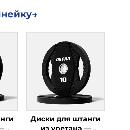
инейку→
анги
Диски для штанги
—
из уретана —