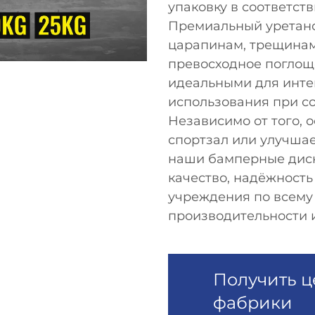
упаковку в соответст
Премиальный уретано
царапинам, трещинам
превосходное поглоще
идеальными для инте
использования при с
Независимо от того,
спортзал или улучша
наши бамперные дис
качество, надёжность
учреждения по всему
производительности и
Получить ц
фабрики