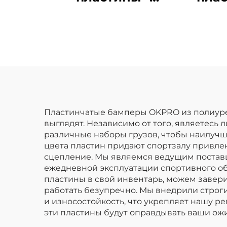
высококачественные
резиновые
т
пластины для
п
спортзалов для
оп
коммерческих
спортзалов и
о
фитнес-клубов
Пластинчатые бамперы OKPRO из полиуре
выглядят. Независимо от того, являетес
различные наборы грузов, чтобы наилучш
цвета пластин придают спортзалу привле
сцепление. Мы являемся ведущим постав
ежедневной эксплуатации спортивного о
пластины в свой инвентарь, можем завери
работать безупречно. Мы внедрили строги
и износостойкость, что укрепляет нашу р
эти пластины будут оправдывать ваши ожи