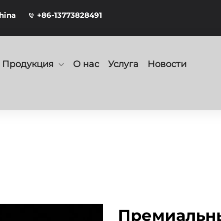
hina
+86-13773828491
Продукция
О нас
Услуга
Новости
Премиальн