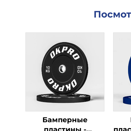
Посмот
Бамперные
пластины -
плас