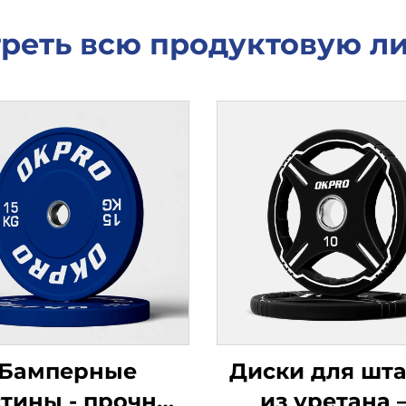
реть всю продуктовую л
Бамперные
Диски для шт
тины - прочные
из уретана 