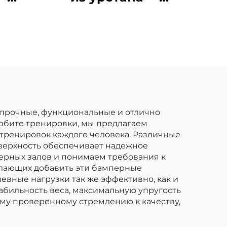
ные
качество для
анги
коммерческих
M
тренажерных залов
 прочные, функциональные и отлично
любите тренировки, мы предлагаем
тренировок каждого человека. Различные
оверхность обеспечивает надежное
рных залов и понимаем требования к
елающих добавить эти бамперные
евные нагрузки так же эффективно, как и
абильность веса, максимальную упругость
ему проверенному стремлению к качеству,