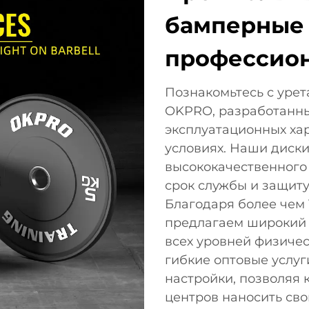
бамперные 
профессион
Познакомьтесь с уре
OKPRO, разработанны
эксплуатационных ха
условиях. Наши диски
высококачественного 
срок службы и защиту
Благодаря более чем 
предлагаем широкий 
всех уровней физиче
гибкие оптовые услу
настройки, позволяя 
центров наносить сво