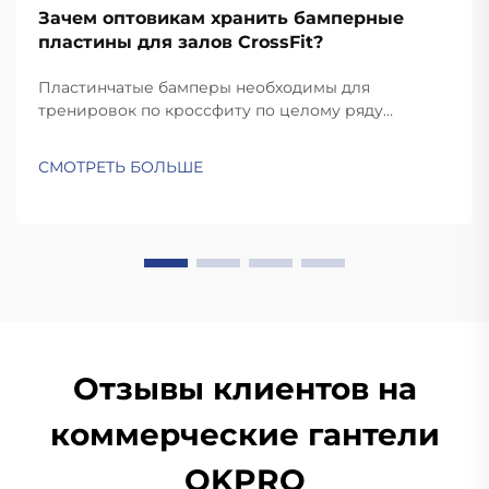
Зачем оптовикам хранить бамперные
пластины для залов CrossFit?
Пластинчатые бамперы необходимы для
тренировок по кроссфиту по целому ряду
причин. Тренировки по кроссфиту требуют
быстрых и динамичных движений, таких как
СМОТРЕТЬ БОЛЬШЕ
рывки и подъемы на грудь, при которых пластины
сбрасываются. В отличие от стандартных пластин,
качественные бамперные пластины достаточно
прочные для...
Отзывы клиентов на
коммерческие гантели
OKPRO