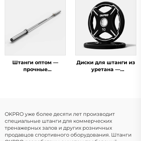
силовое
оборудование для
специалистов
Штанги оптом —
Диски для штанги из
прочные
уретана —
олимпийские штанги
индивидуальные
для коммерческих
диски для штанги по
тренажерных залов и
OEM/ODM
силовых тренировок
OKPRO уже более десяти лет производит
специальные штанги для коммерческих
тренажерных залов и других розничных
продавцов спортивного оборудования. Штанги