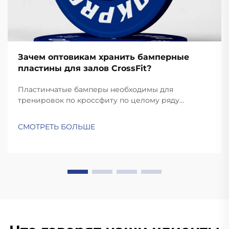
Зачем оптовикам хранить бамперные
пластины для залов CrossFit?
Пластинчатые бамперы необходимы для
тренировок по кроссфиту по целому ряду
причин. Тренировки по кроссфиту требуют
быстрых и динамичных движений, таких как
СМОТРЕТЬ БОЛЬШЕ
рывки и подъемы на грудь, при которых пластины
сбрасываются. В отличие от стандартных пластин,
качественные бамперные пластины достаточно
прочные для...