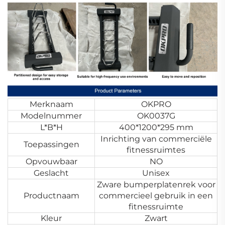
Merknaam
OKPRO
Modelnummer
OK0037G
L*B*H
400*1200*295 mm
Inrichting van commerciële
Toepassingen
fitnessruimtes
Opvouwbaar
NO
Geslacht
Unisex
Zware bumperplatenrek voor
Productnaam
commercieel gebruik in een
fitnessruimte
Kleur
Zwart