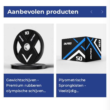
Aanbevolen producten
Gewichtschijven -
Plyometrische
Premium rubberen
Sprongkisten -
olympische schijven
Veelzijdig
voor commerciële
Trainingsmateriaal voor
sportscholen
Commerciële
Fitnessruimten