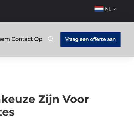
NL
em Contact Op
Vraag een offerte aan
euze Zijn Voor
tes