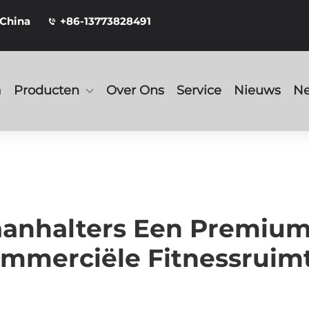
 China
+86-13773828491
a
Producten
Over Ons
Service
Nieuws
Ne
anhalters Een Premiumk
mmerciële Fitnessruim