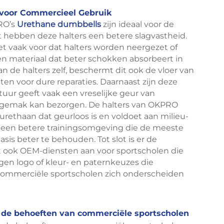
 voor Commercieel Gebruik
RO’s
Urethane dumbbells
zijn ideaal voor de
 hebben deze halters een betere slagvastheid.
 vaak voor dat halters worden neergezet of
een materiaal dat beter schokken absorbeert in
n de halters zelf, beschermt dit ook de vloer van
en voor dure reparaties. Daarnaast zijn deze
uur geeft vaak een vreselijke geur van
 ongemak kan bezorgen. De halters van OKPRO
ethaan dat geurloos is en voldoet aan milieu-
 een betere trainingsomgeving die de meeste
is beter te behouden. Tot slot is er de
t ook OEM-diensten aan voor sportscholen die
gen logo of kleur- en paternkeuzes die
 commerciële sportscholen zich onderscheiden
de behoeften van commerciële sportscholen