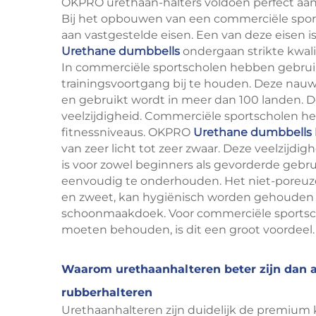
OKPRO urethaan-halters voldoen perfect aa
Bij het opbouwen van een commerciële sport
aan vastgestelde eisen. Een van deze eisen
Urethane dumbbells
ondergaan strikte kwali
In commerciële sportscholen hebben gebru
trainingsvoortgang bij te houden. Deze na
en gebruikt wordt in meer dan 100 landen. D
veelzijdigheid. Commerciële sportscholen 
fitnessniveaus. OKPRO
Urethane dumbbells
van zeer licht tot zeer zwaar. Deze veelzijdig
is voor zowel beginners als gevorderde gebr
eenvoudig te onderhouden. Het niet-poreuze
en zweet, kan hygiënisch worden gehouden 
schoonmaakdoek. Voor commerciële sportsch
moeten behouden, is dit een groot voordeel.
Waarom urethaanhalteren beter zijn dan a
rubberhalteren
Urethaanhalteren zijn duidelijk de premium