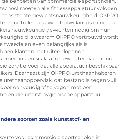
n de behoeften van commerciële sportscholen.
school moeten alle fitnessapparatuur voldoen
 is consistente gewichtsnauwkeurigheid. OKPRO
teitscontrole en gewichtsafwijking is minimaal.
ikers nauwkeurige gewichten nodig om hun
uwkeurigheid is waarom OKPRO vertrouwd wordt
e tweede en even belangrijke eis is
hebben klanten met uiteenlopende
komen in een scala aan gewichten, variërend
heid zorgt ervoor dat alle apparatuur beschikbaar
uikers. Daarnaast zijn OKPRO-urethaanhalteren
 urethaanoppervlak, dat bestand is tegen vuil
door eenvoudig af te vegen met een
olen die uiterst hygiënische apparatuur
ndere soorten zoals kunststof- en
 keuze voor commerciële sportscholen in