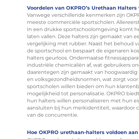
Voordelen van OKPRO’s Urethaan Halters
Vanwege verschillende kenmerken zijn OKP
meeste commerciële sportscholen. Allereerst
In een drukke sportschoolomgeving komt het
laten vallen. Deze halters zijn gemaakt van 
vergelijking met rubber. Naast het behoud va
de sportschool en bespaart de eigenaren kost
halters geurloos. Ondermaatse fitnessapparat
industriële chemicaliën af, wat gebruikers
daarentegen zijn gemaakt van hoogwaardig ur
en volksgezondheidsnormen, wat zorgt voor
sportscholen willen bieden om hun klantenbas
mogelijkheid tot personalisatie. OKPRO bied
hun halters willen personaliseren met hun ei
aansluiten bij hun merkidentiteit, waardoor
van de concurrentie.
Hoe OKPRO urethaan-halters voldoen aan 