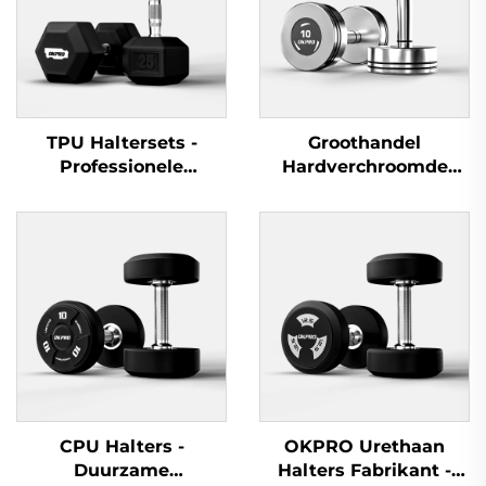
TPU Haltersets -
Groothandel
Professionele
Hardverchroomde
krachtoefeningsapparatuur
Halters - Professionele
Haltersets voor
Commerciële
Fitnessruimten
CPU Halters -
OKPRO Urethaan
Duurzame
Halters Fabrikant -