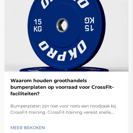
Waarom houden groothandels
bumperplaten op voorraad voor CrossFit-
faciliteiten?
Bumperplaten zijn niet voor niets een noodzaak bij
CrossFit-training. CrossFit-training vereist snelle,
dynamische bewegingen zoals de schop en de clean,
waarbij de platen worden laten vallen. In tegenstelling
MEER BEKIJKEN
tot standaardplaten zijn hoogwaardige bumperplaten