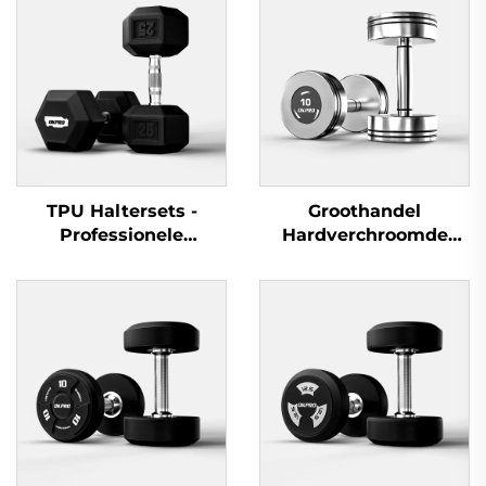
TPU Haltersets -
Groothandel
Professionele
Hardverchroomde
krachtoefeningsapparatuur
Halters - Professionele
Haltersets voor
Commerciële
Fitnessruimten