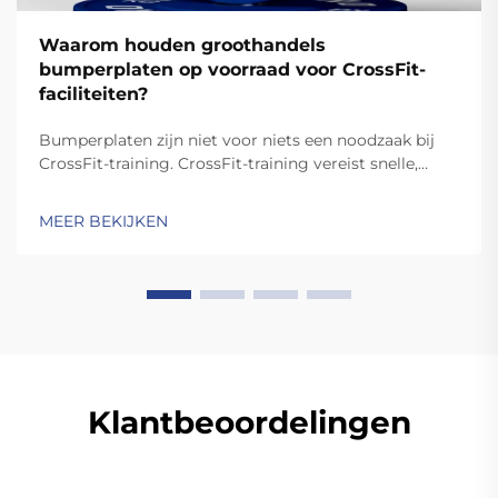
Waarom houden groothandels
bumperplaten op voorraad voor CrossFit-
faciliteiten?
Bumperplaten zijn niet voor niets een noodzaak bij
CrossFit-training. CrossFit-training vereist snelle,
dynamische bewegingen zoals de schop en de clean,
waarbij de platen worden laten vallen. In tegenstelling
MEER BEKIJKEN
tot standaardplaten zijn hoogwaardige bumperplaten
stevig genoeg voor ...
Klantbeoordelingen