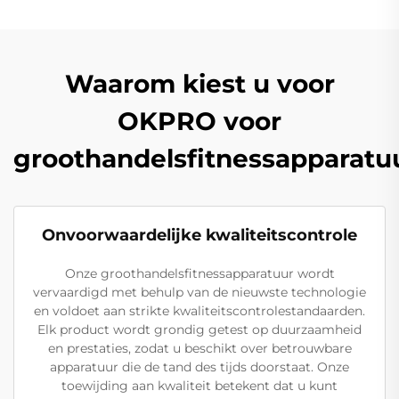
Waarom kiest u voor
OKPRO voor
groothandelsfitnessapparatu
Onvoorwaardelijke kwaliteitscontrole
Onze groothandelsfitnessapparatuur wordt
vervaardigd met behulp van de nieuwste technologie
en voldoet aan strikte kwaliteitscontrolestandaarden.
Elk product wordt grondig getest op duurzaamheid
en prestaties, zodat u beschikt over betrouwbare
apparatuur die de tand des tijds doorstaat. Onze
toewijding aan kwaliteit betekent dat u kunt