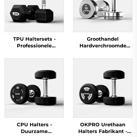
TPU Haltersets -
Groothandel
Professionele
Hardverchroomde
krachtoefeningsapparatuur
Halters - Professionele
Haltersets voor
Commerciële
Fitnessruimten
CPU Halters -
OKPRO Urethaan
Duurzame
Halters Fabrikant -