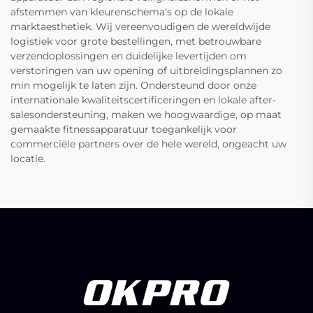
afstemmen van kleurenschema's op de lokale
marktaesthetiek. Wij vereenvoudigen de wereldwijde
logistiek voor grote bestellingen, met betrouwbare
verzendoplossingen en duidelijke levertijden om
verstoringen van uw opening of uitbreidingsplannen zo
min mogelijk te laten zijn. Ondersteund door onze
internationale kwaliteitscertificeringen en lokale after-
salesondersteuning, maken we hoogwaardige, op maat
gemaakte fitnessapparatuur toegankelijk voor
commerciële partners over de hele wereld, ongeacht uw
locatie.