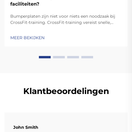
faciliteiten?
Bumperplaten zijn niet voor niets een noodzaak bij
CrossFit-training. CrossFit-training vereist snelle,
dynamische bewegingen zoals de schop en de clean,
waarbij de platen worden laten vallen. In tegenstelling
MEER BEKIJKEN
tot standaardplaten zijn hoogwaardige bumperplaten
stevig genoeg voor ...
Klantbeoordelingen
John Smith