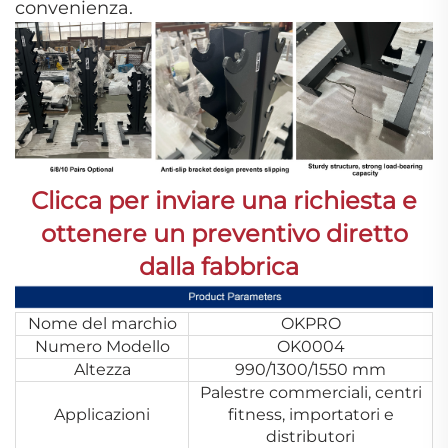
convenienza.
Clicca per inviare una richiesta e
ottenere un preventivo diretto
dalla fabbrica
Nome del marchio
OKPRO
Numero Modello
OK0004
Altezza
990/1300/1550 mm
Palestre commerciali, centri
Applicazioni
fitness, importatori e
distributori