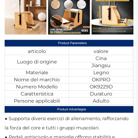
articolo
valore
Cina
Luogo di origine
Jiangsu
Materiale
Legno
Nome del marchio
OKPRO
Numero Modello
OK9229D
Caratteristica
Duraturo
Persone applicabili
Adulto
● Supporta diversi esercizi di allenamento, rafforzando
la forza del core e tutti i gruppi muscolari.
● Pedali antiscivolo e maniglie offrono stabilità e