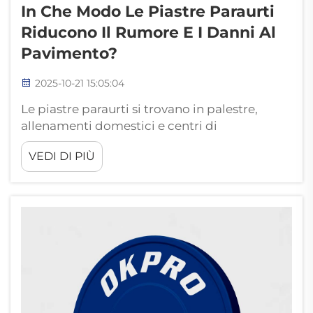
In Che Modo Le Piastre Paraurti
Riducono Il Rumore E I Danni Al
Pavimento?
2025-10-21 15:05:04
Le piastre paraurti si trovano in palestre,
allenamenti domestici e centri di
addestramento ovunque – e per una buona
VEDI DI PIÙ
ragione! Rispetto alle piastre metalliche
standard, risolvono due dei problemi più
grandi nell'allenamento con pesi: il rumore
provocato dal lancio del peso e il costo...