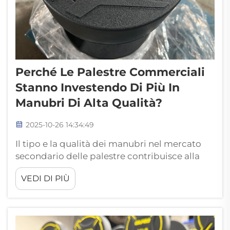
Perché Le Palestre Commerciali
Stanno Investendo Di Più In
Manubri Di Alta Qualità?
2025-10-26 14:34:49
Il tipo e la qualità dei manubri nel mercato
secondario delle palestre contribuisce alla
qualità complessiva della palestra. Rispetto
VEDI DI PIÙ
alla qualità del mercato secondario delle
palestre, i manubri sono altamente flessibili e
multifunzionali, e possono essere regolati per
un'ampia varietà di esercizi. Rispetto a...