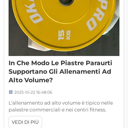
In Che Modo Le Piastre Paraurti
Supportano Gli Allenamenti Ad
Alto Volume?
2025-10-22 16:48:06
L'allenamento ad alto volume è tipico nelle
palestre commerciali e nei centri fitness.
Questo stile di allenamento richiede
VEDI DI PIÙ
attrezzature sufficientemente resistenti da