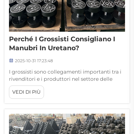
Perché I Grossisti Consigliano I
Manubri In Uretano?
2025-10-31 17:23:48
I grossisti sono collegamenti importanti tra i
rivenditori e i produttori nel settore delle
attrezzature per il fitness. Le loro opinioni
VEDI DI PIÙ
riflettono i prodotti più affidabili e ricercati
sul mercato. Ad esempio, i grossisti
consigliano vivamente i manubri in uretano...