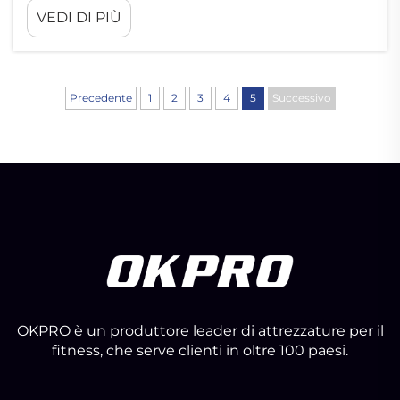
precisa. L'allenamento CrossFit richiede
VEDI DI PIÙ
movimenti rapidi e dinamici come lo strappo
e l'arrampicata, che prevedono il rilascio delle
piastre a terra. A differenza delle piastre
standard, le piastre paraurti di alta qualità
Precedente
1
2
3
4
5
Successivo
sono abbastanza resistenti da sopportare...
OKPRO è un produttore leader di attrezzature per il
fitness, che serve clienti in oltre 100 paesi.