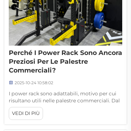
Perché I Power Rack Sono Ancora
Preziosi Per Le Palestre
Commerciali?
2025-10-24 10:58:02
I power rack sono adattabili, motivo per cui
risultano utili nelle palestre commerciali. Dal
momento che queste palestre servono una
VEDI DI PIÙ
vasta gamma di utenti, compresi principianti
assoluti e atleti altamente qualificati, i power
rack si rivelano utili a tutti i livelli di