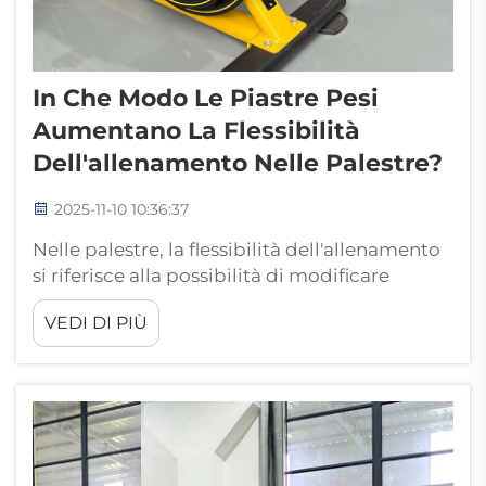
In Che Modo Le Piastre Pesi
Aumentano La Flessibilità
Dell'allenamento Nelle Palestre?
2025-11-10 10:36:37
Nelle palestre, la flessibilità dell'allenamento
si riferisce alla possibilità di modificare
l'intensità dell'esercizio, adattarsi a diversi
VEDI DI PIÙ
obiettivi di allenamento e soddisfare le
esigenze di utenti con livelli differenti.
L'attrezzatura principale, che include le
piastre pesi, influisce direttamente su questa
flessibilità. Wit...