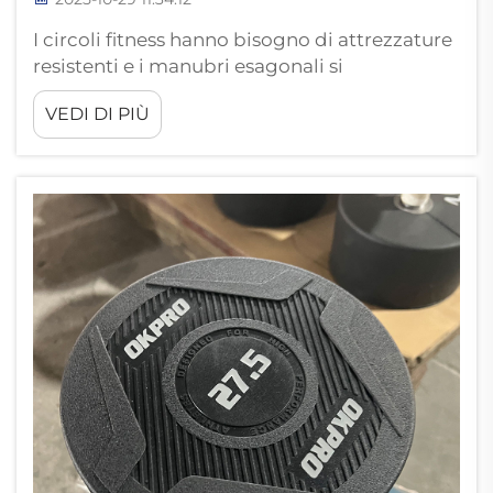
I circoli fitness hanno bisogno di attrezzature
resistenti e i manubri esagonali si
distinguono particolarmente in questa
VEDI DI PIÙ
categoria. A differenza di altri tipi di manubri,
che possono creparsi, piegarsi o deformarsi
dopo un uso intensivo, i manubri esagonali
sono generalmente realizzati in materiali
durevoli, come ghisa...