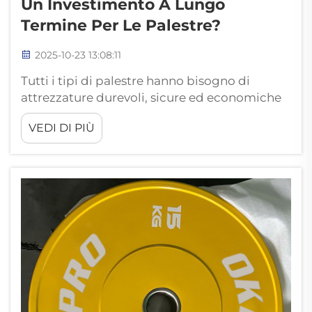
Un Investimento A Lungo
Termine Per Le Palestre?
2025-10-23 13:08:11
Tutti i tipi di palestre hanno bisogno di
attrezzature durevoli, sicure ed economiche
per mantenere le operazioni attive e far
VEDI DI PIÙ
tornare i clienti, e l'attrezzatura per
l'allenamento con pesi, e in particolare le
piastre, non fa eccezione. Oggi molte
palestre utilizzano piastre bumper realizzate
con...