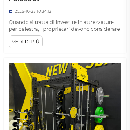
2025-10-25 10:34:12
Quando si tratta di investire in attrezzature
per palestra, i proprietari devono considerare
come ogni singolo elemento possa attrarre
VEDI DI PIÙ
iscritti, ridurre i costi operativi o migliorare la
fidelizzazione dei membri. Tuttavia, questa
considerazione ignora uno degli strumenti
più efficaci in palestra: il manubrio...